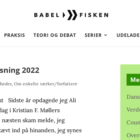
PRAKSIS
TEORI OG DEBAT
SERIER
UDELADE
sning 2022
Me
nheder
,
Om enkelte værker/forfattere
Dans
t Sidste år opdagede jeg Ali
Verd
ag i Kristian F. Møllers
d næsten skam melde, jeg
Coun
kævt ind på hinanden, jeg synes
Over