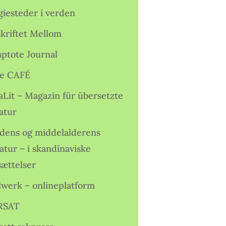
giesteder i verden
skriftet Mellom
ptote Journal
e CAFÉ
aLit – Magazin für übersetzte
atur
idens og middelalderens
ratur – i skandinaviske
sættelser
lwerk – onlineplatform
RSAT