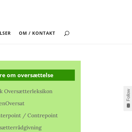
LSER
OM / KONTAKT
re om oversættelse
k Oversætterleksikon
Follow
enOversat
terpoint / Contrepoint
sætterrådgivning