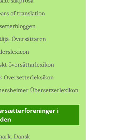
satt sakprosa
ars of translation
setterbloggen
täjä-Översättaren
lerslexicon
skt översättarlexikon
k Oversetterleksikon
ersheimer Übersetzerlexikon
rsætterforeninger i
rden
ark: Dansk