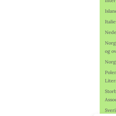
Inter
Isla
Ital
Nede
Norge
og o
Norg
Pole
Lite
Storb
Assoc
Sveri