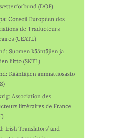
sætterforbund (DOF)
pa: Conseil Européen des
ciations de Traducteurs
raires (CEATL)
and: Suomen kääntäjien ja
ien liitto (SKTL)
and: Kääntäjien ammattiosasto
S)
rig: Association des
cteurs littéraires de France
F)
d: Irish Translators’ and