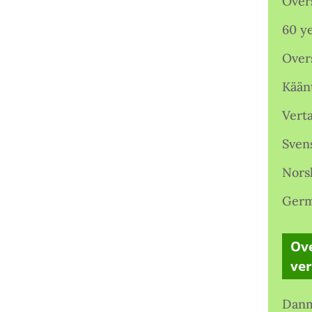
Over
60 ye
Over
Kään
Verta
Sven
Nors
Germ
Ove
ve
Danm