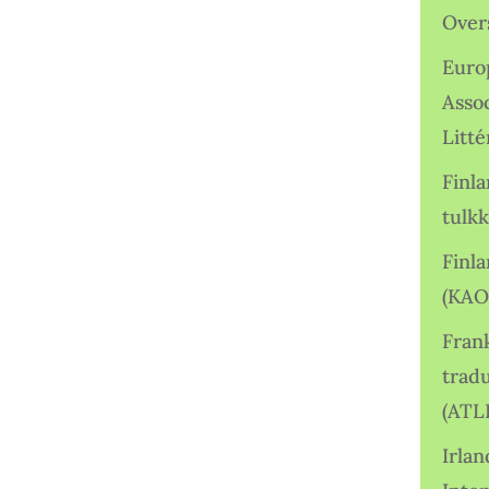
Over
Euro
Asso
Litté
Finl
tulkk
Finl
(KAO
Frank
tradu
(ATL
Irlan