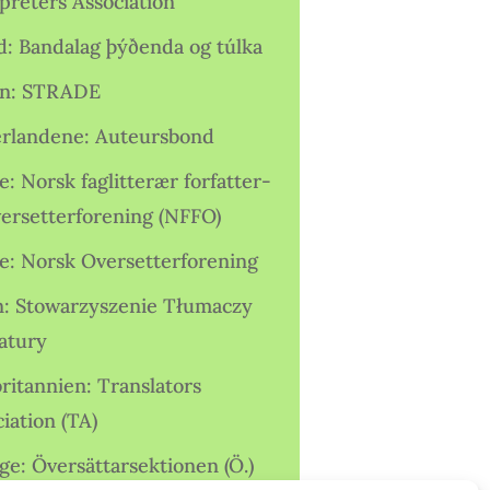
preters Association
nd: Bandalag þýðenda og túlka
ien: STRADE
rlandene: Auteursbond
: Norsk faglitterær forfatter-
versetterforening (NFFO)
e: Norsk Oversetterforening
n: Stowarzyszenie Tłumaczy
ratury
ritannien: Translators
iation (TA)
ge: Översättarsektionen (Ö.)