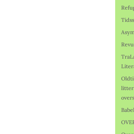
Refu
Tids
Asym
Revu
TraL
Liter
Oldt
litte
over
Babe
OVE