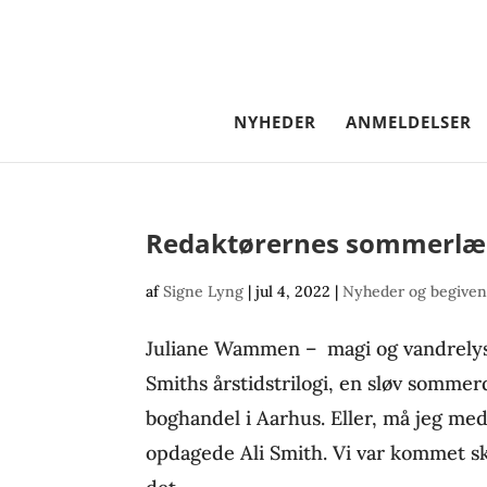
NYHEDER
ANMELDELSER
Redaktørernes sommerlæ
af
Signe Lyng
|
jul 4, 2022
|
Nyheder og begive
Juliane Wammen – magi og vandrelys
Smiths årstidstrilogi, en sløv sommerd
boghandel i Aarhus. Eller, må jeg me
opdagede Ali Smith. Vi var kommet s