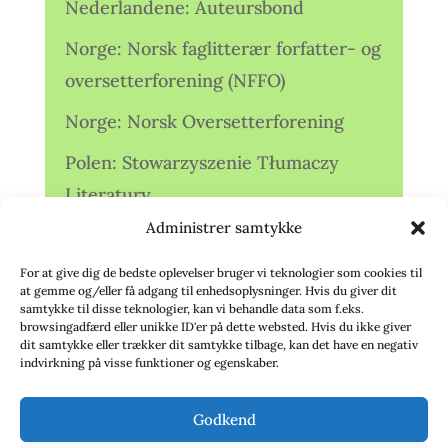
Nederlandene: Auteursbond
Norge: Norsk faglitterær forfatter- og
oversetterforening (NFFO)
Norge: Norsk Oversetterforening
Polen: Stowarzyszenie Tłumaczy
Literatury
Administrer samtykke
Storbritannien: Translators
Association (TA)
For at give dig de bedste oplevelser bruger vi teknologier som cookies til
at gemme og/eller få adgang til enhedsoplysninger. Hvis du giver dit
Sverige: Översättarsektionen (Ö.)
samtykke til disse teknologier, kan vi behandle data som f.eks.
browsingadfærd eller unikke ID'er på dette websted. Hvis du ikke giver
dit samtykke eller trækker dit samtykke tilbage, kan det have en negativ
Sverige: Översättarcentrum (ÖC)
indvirkning på visse funktioner og egenskaber.
Tyskland: Verbands
Godkend
deutschsprachiger Übersetzer (VdÜ)