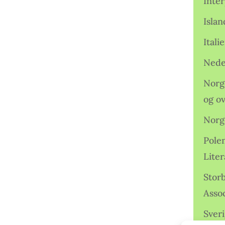
Inter
Isla
Ital
Nede
Norge
og o
Norg
Pole
Lite
Storb
Assoc
Sveri