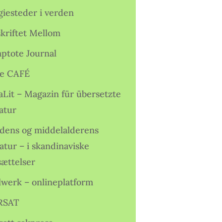
giesteder i verden
skriftet Mellom
ptote Journal
e CAFÉ
aLit – Magazin für übersetzte
atur
idens og middelalderens
ratur – i skandinaviske
sættelser
lwerk – onlineplatform
RSAT