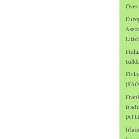
Over
Euro
Asso
Litté
Finl
tulkk
Finl
(KAO
Frank
tradu
(ATL
Irlan