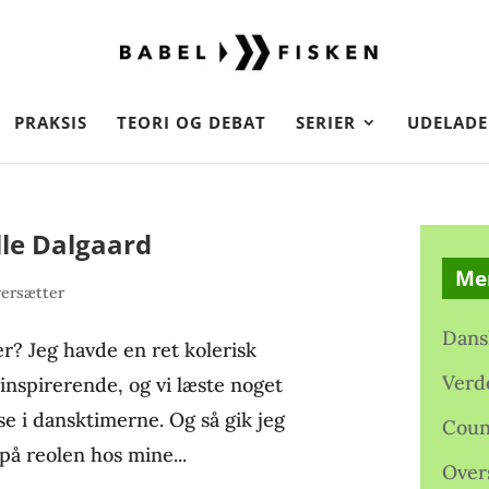
PRAKSIS
TEORI OG DEBAT
SERIER
UDELADE
le Dalgaard
Me
ersætter
Dans
r? Jeg havde en ret kolerisk
Verd
inspirerende, og vi læste noget
lse i dansktimerne. Og så gik jeg
Coun
på reolen hos mine...
Over