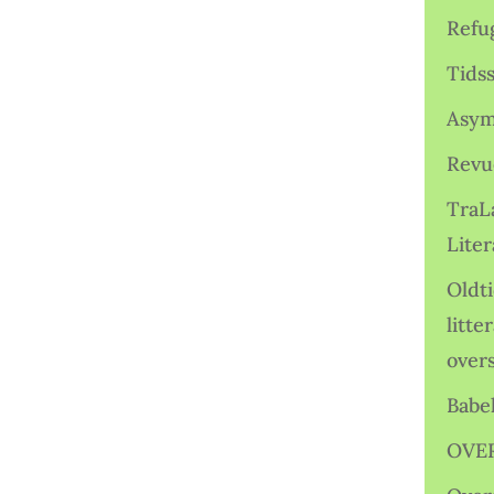
Refu
Tids
Asym
Revu
TraL
Liter
Oldt
litte
over
Babe
OVE