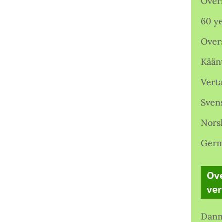
Over
60 ye
Over
Kään
Verta
Sven
Nors
Germ
Ove
ve
Danm