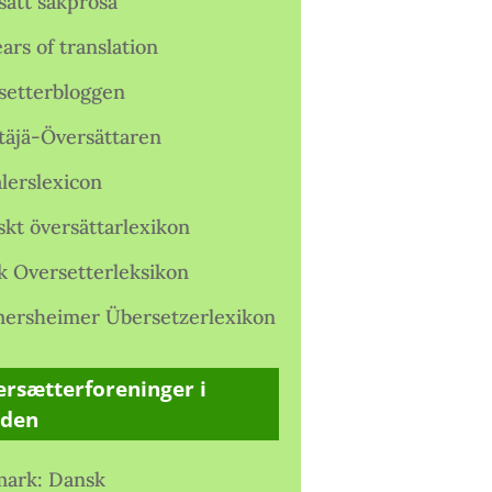
satt sakprosa
ars of translation
setterbloggen
täjä-Översättaren
lerslexicon
skt översättarlexikon
k Oversetterleksikon
ersheimer Übersetzerlexikon
rsætterforeninger i
rden
ark: Dansk