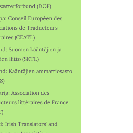
sætterforbund (DOF)
pa: Conseil Européen des
ciations de Traducteurs
raires (CEATL)
and: Suomen kääntäjien ja
ien liitto (SKTL)
and: Kääntäjien ammattiosasto
S)
rig: Association des
cteurs littéraires de France
F)
d: Irish Translators’ and