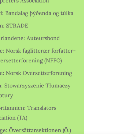
preters Association
nd: Bandalag þýðenda og túlka
ien: STRADE
rlandene: Auteursbond
: Norsk faglitterær forfatter-
versetterforening (NFFO)
e: Norsk Oversetterforening
n: Stowarzyszenie Tłumaczy
ratury
ritannien: Translators
iation (TA)
ge: Översättarsektionen (Ö.)