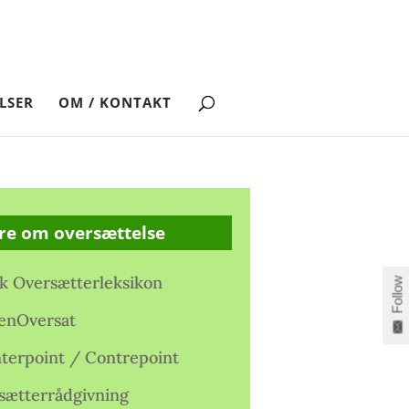
LSER
OM / KONTAKT
re om oversættelse
k Oversætterleksikon
Follow
enOversat
terpoint / Contrepoint
sætterrådgivning