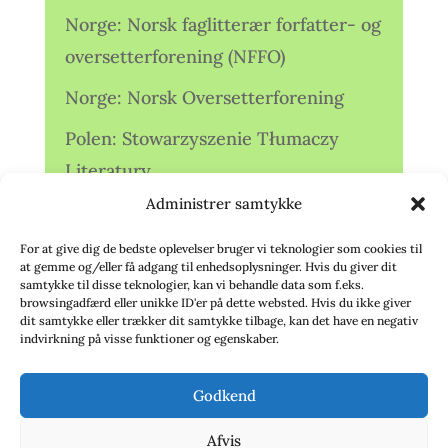
Norge: Norsk faglitterær forfatter- og
oversetterforening (NFFO)
Norge: Norsk Oversetterforening
Polen: Stowarzyszenie Tłumaczy
Literatury
Administrer samtykke
Storbritannien: Translators
Association (TA)
For at give dig de bedste oplevelser bruger vi teknologier som cookies til
at gemme og/eller få adgang til enhedsoplysninger. Hvis du giver dit
Sverige: Översättarsektionen (Ö.)
samtykke til disse teknologier, kan vi behandle data som f.eks.
browsingadfærd eller unikke ID'er på dette websted. Hvis du ikke giver
dit samtykke eller trækker dit samtykke tilbage, kan det have en negativ
Sverige: Översättarcentrum (ÖC)
indvirkning på visse funktioner og egenskaber.
Tyskland: Verbands
Godkend
deutschsprachiger Übersetzer (VdÜ)
Afvis