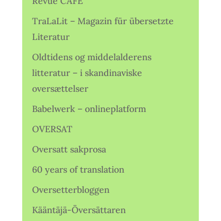
Revue CAFÉ
TraLaLit – Magazin für übersetzte
Literatur
Oldtidens og middelalderens
litteratur – i skandinaviske
oversættelser
Babelwerk – onlineplatform
OVERSAT
Oversatt sakprosa
60 years of translation
Oversetterbloggen
Kääntäjä-Översättaren