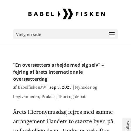
Vælg en side
“En oversætters arbejde med sig selv” –
fejring af årets internationale
oversætterdag
af
BabelfiskenJW
|
sep 5, 2025
|
Nyheder og
begivenheder
,
Praksis
,
Teori og debat
Årets Hieronymusdag fejres med samme
arrangement i landets to største byer, på
Follow
to forskellige dage Under overskriften