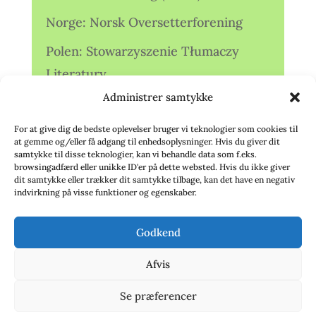
Norge: Norsk Oversetterforening
Polen: Stowarzyszenie Tłumaczy
Literatury
Administrer samtykke
Storbritannien: Translators
Association (TA)
For at give dig de bedste oplevelser bruger vi teknologier som cookies til
at gemme og/eller få adgang til enhedsoplysninger. Hvis du giver dit
Sverige: Översättarsektionen (Ö.)
samtykke til disse teknologier, kan vi behandle data som f.eks.
browsingadfærd eller unikke ID'er på dette websted. Hvis du ikke giver
dit samtykke eller trækker dit samtykke tilbage, kan det have en negativ
Sverige: Översättarcentrum (ÖC)
indvirkning på visse funktioner og egenskaber.
Tyskland: Verbands
Godkend
deutschsprachiger Übersetzer (VdÜ)
Afvis
Se præferencer
© 2020 - Babelfisken