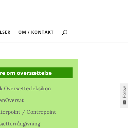
LSER
OM / KONTAKT
re om oversættelse
k Oversætterleksikon
Follow
enOversat
terpoint / Contrepoint
sætterrådgivning