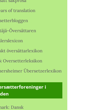
satt sakprosa
ars of translation
setterbloggen
täjä-Översättaren
lerslexicon
skt översättarlexikon
k Oversetterleksikon
ersheimer Übersetzerlexikon
rsætterforeninger i
rden
ark: Dansk