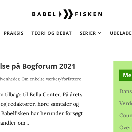
PRAKSIS
TEORI OG DEBAT
SERIER
UDELADE
lse på Bogforum 2021
Me
ivenheder
,
Om enkelte værker/forfattere
Dans
tilbage til Bella Center. På årets
Verd
og redaktører, høre samtaler og
 Babelfisken har herunder forsøgt
Coun
andler om...
Over