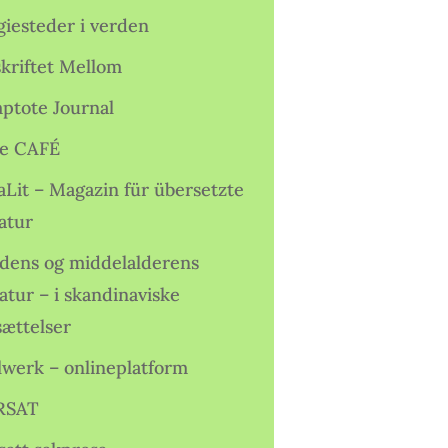
giesteder i verden
skriftet Mellom
ptote Journal
e CAFÉ
aLit – Magazin für übersetzte
atur
idens og middelalderens
ratur – i skandinaviske
sættelser
lwerk – onlineplatform
RSAT