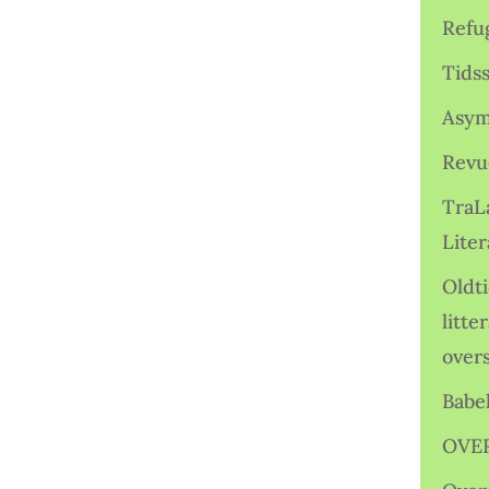
Refu
Tids
Asym
Revu
TraL
Liter
Oldt
litte
over
Babe
OVE