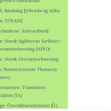
preters Association
nd: Bandalag þýðenda og túlka
ien: STRADE
rlandene: Auteursbond
: Norsk faglitterær forfatter-
versetterforening (NFFO)
e: Norsk Oversetterforening
n: Stowarzyszenie Tłumaczy
ratury
ritannien: Translators
iation (TA)
ge: Översättarsektionen (Ö.)