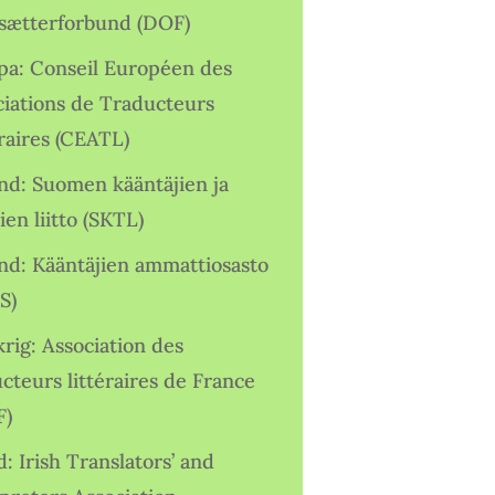
sætterforbund (DOF)
pa: Conseil Européen des
ciations de Traducteurs
raires (CEATL)
and: Suomen kääntäjien ja
ien liitto (SKTL)
and: Kääntäjien ammattiosasto
S)
rig: Association des
cteurs littéraires de France
F)
d: Irish Translators’ and