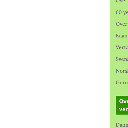
Over
60 ye
Over
Kään
Verta
Sven
Nors
Germ
Ove
ve
Danm