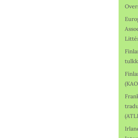
Over
Euro
Asso
Litté
Finl
tulkk
Finl
(KAO
Frank
tradu
(ATL
Irlan