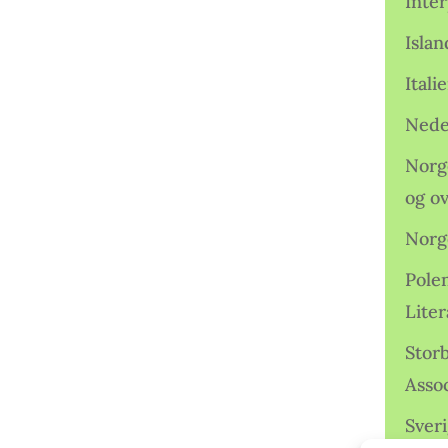
Inter
Isla
Ital
Nede
Norge
og o
Norg
Pole
Lite
Storb
Assoc
Sveri