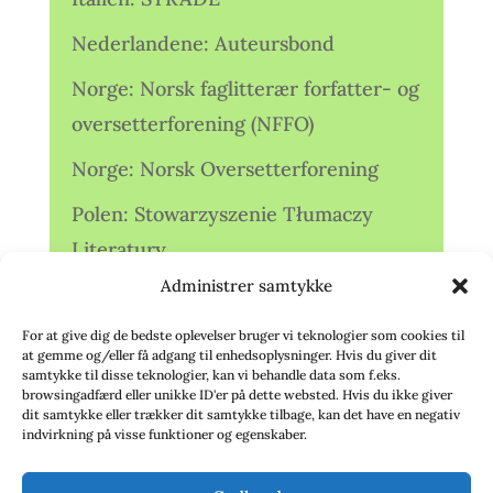
Nederlandene: Auteursbond
Norge: Norsk faglitterær forfatter- og
oversetterforening (NFFO)
Norge: Norsk Oversetterforening
Polen: Stowarzyszenie Tłumaczy
Literatury
Administrer samtykke
Storbritannien: Translators
Association (TA)
For at give dig de bedste oplevelser bruger vi teknologier som cookies til
at gemme og/eller få adgang til enhedsoplysninger. Hvis du giver dit
Sverige: Översättarsektionen (Ö.)
samtykke til disse teknologier, kan vi behandle data som f.eks.
browsingadfærd eller unikke ID'er på dette websted. Hvis du ikke giver
dit samtykke eller trækker dit samtykke tilbage, kan det have en negativ
Sverige: Översättarcentrum (ÖC)
indvirkning på visse funktioner og egenskaber.
Tyskland: Verbands