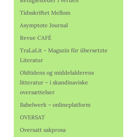
Refugiesteder i verden
Tidsskriftet Mellom
Asymptote Journal
Revue CAFÉ
TraLaLit – Magazin für übersetzte
Literatur
Oldtidens og middelalderens
litteratur – i skandinaviske
oversættelser
Babelwerk – onlineplatform
OVERSAT
Oversatt sakprosa