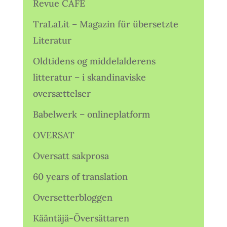
Revue CAFÉ
TraLaLit – Magazin für übersetzte
Literatur
Oldtidens og middelalderens
litteratur – i skandinaviske
oversættelser
Babelwerk – onlineplatform
OVERSAT
Oversatt sakprosa
60 years of translation
Oversetterbloggen
Kääntäjä-Översättaren