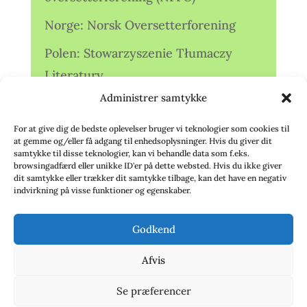
Norge: Norsk Oversetterforening
Polen: Stowarzyszenie Tłumaczy
Literatury
Administrer samtykke
Storbritannien: Translators
Association (TA)
For at give dig de bedste oplevelser bruger vi teknologier som cookies til
at gemme og/eller få adgang til enhedsoplysninger. Hvis du giver dit
Sverige: Översättarsektionen (Ö.)
samtykke til disse teknologier, kan vi behandle data som f.eks.
browsingadfærd eller unikke ID'er på dette websted. Hvis du ikke giver
dit samtykke eller trækker dit samtykke tilbage, kan det have en negativ
Sverige: Översättarcentrum (ÖC)
indvirkning på visse funktioner og egenskaber.
Tyskland: Verbands
Godkend
deutschsprachiger Übersetzer (VdÜ)
Afvis
Se præferencer
© 2020 - Babelfisken