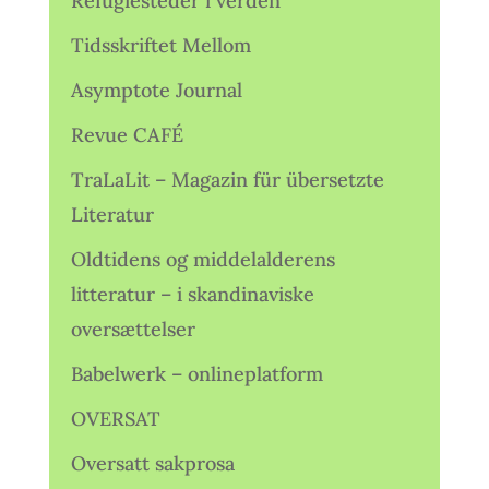
Refugiesteder i verden
Tidsskriftet Mellom
Asymptote Journal
Revue CAFÉ
TraLaLit – Magazin für übersetzte
Literatur
Oldtidens og middelalderens
litteratur – i skandinaviske
oversættelser
Babelwerk – onlineplatform
OVERSAT
Oversatt sakprosa