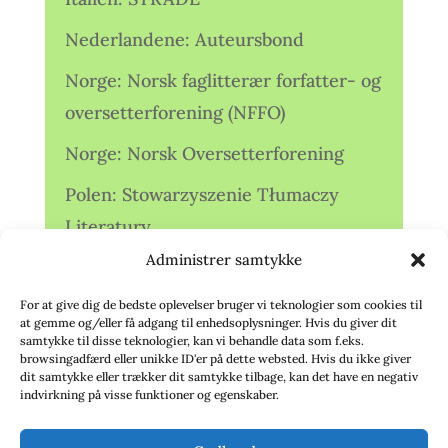
Nederlandene: Auteursbond
Norge: Norsk faglitterær forfatter- og
oversetterforening (NFFO)
Norge: Norsk Oversetterforening
Polen: Stowarzyszenie Tłumaczy
Literatury
Administrer samtykke
Storbritannien: Translators
Association (TA)
For at give dig de bedste oplevelser bruger vi teknologier som cookies til
at gemme og/eller få adgang til enhedsoplysninger. Hvis du giver dit
Sverige: Översättarsektionen (Ö.)
samtykke til disse teknologier, kan vi behandle data som f.eks.
browsingadfærd eller unikke ID'er på dette websted. Hvis du ikke giver
dit samtykke eller trækker dit samtykke tilbage, kan det have en negativ
Sverige: Översättarcentrum (ÖC)
indvirkning på visse funktioner og egenskaber.
Tyskland: Verbands