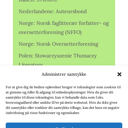
Nederlandene: Auteursbond
Norge: Norsk faglitterær forfatter- og
oversetterforening (NFFO)
Norge: Norsk Oversetterforening
Polen: Stowarzyszenie Tłumaczy
Literatury
Administrer samtykke
Storbritannien: Translators
Association (TA)
For at give dig de bedste oplevelser bruger vi teknologier som cookies til
at gemme og/eller få adgang til enhedsoplysninger. Hvis du giver dit
Sverige: Översättarsektionen (Ö.)
samtykke til disse teknologier, kan vi behandle data som f.eks.
browsingadfærd eller unikke ID'er på dette websted. Hvis du ikke giver
dit samtykke eller trækker dit samtykke tilbage, kan det have en negativ
Sverige: Översättarcentrum (ÖC)
indvirkning på visse funktioner og egenskaber.
Tyskland: Verbands