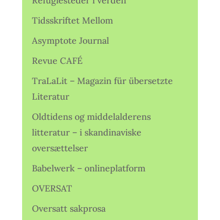
Refugiesteder i verden
Tidsskriftet Mellom
Asymptote Journal
Revue CAFÉ
TraLaLit – Magazin für übersetzte
Literatur
Oldtidens og middelalderens
litteratur – i skandinaviske
oversættelser
Babelwerk – onlineplatform
OVERSAT
Oversatt sakprosa