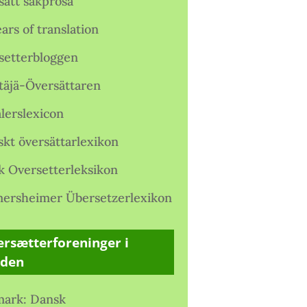
satt sakprosa
ars of translation
setterbloggen
täjä-Översättaren
lerslexicon
skt översättarlexikon
k Oversetterleksikon
ersheimer Übersetzerlexikon
rsætterforeninger i
rden
ark: Dansk