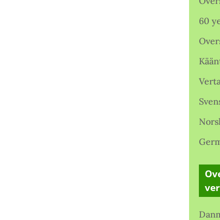
Over
60 ye
Over
Kään
Verta
Sven
Nors
Germ
Ove
ve
Danm