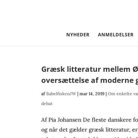
NYHEDER
ANMELDELSER
Græsk litteratur mellem Ø
oversættelse af moderne g
af
BabelfiskenJW
|
mar 14, 2019
|
Om enkelte væ
debat
Af Pia Johansen De fleste danskere 
og når det gælder græsk litteratur, e