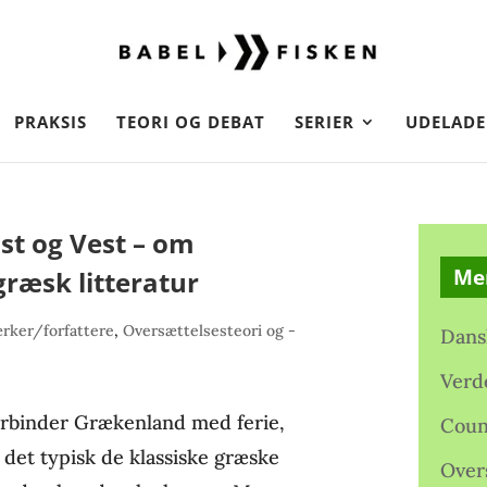
PRAKSIS
TEORI OG DEBAT
SERIER
UDELADE
st og Vest – om
Me
ræsk litteratur
rker/forfattere
,
Oversættelsesteori og -
Dans
Verd
forbinder Grækenland med ferie,
Coun
r det typisk de klassiske græske
Over