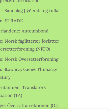
preters Association
nd: Bandalag þýðenda og túlka
ien: STRADE
rlandene: Auteursbond
: Norsk faglitterær forfatter-
versetterforening (NFFO)
e: Norsk Oversetterforening
n: Stowarzyszenie Tłumaczy
ratury
ritannien: Translators
iation (TA)
ge: Översättarsektionen (Ö.)