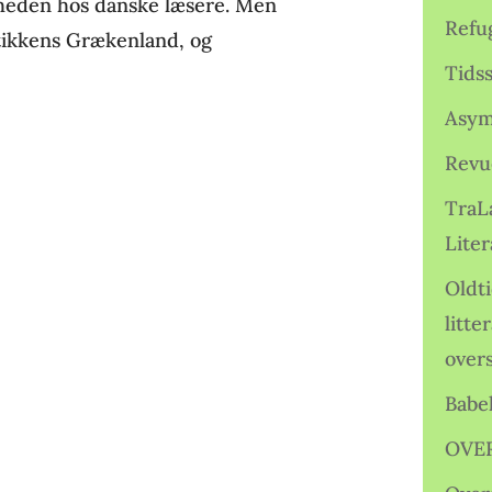
stheden hos danske læsere. Men
Refu
ikkens Grækenland, og
Tids
Asym
Revu
TraL
Liter
Oldt
litte
over
Babe
OVE