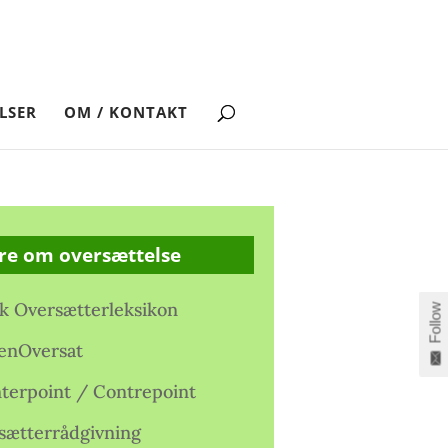
LSER
OM / KONTAKT
re om oversættelse
k Oversætterleksikon
Follow
enOversat
terpoint / Contrepoint
sætterrådgivning