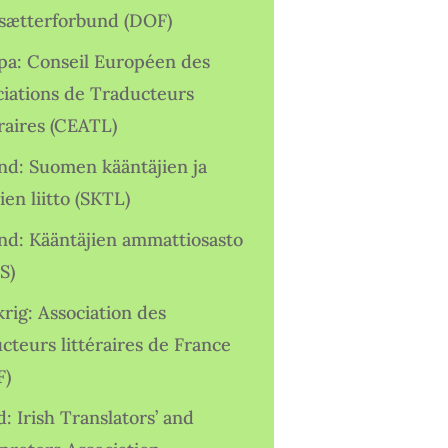
sætterforbund (DOF)
pa: Conseil Européen des
ciations de Traducteurs
raires (CEATL)
and: Suomen kääntäjien ja
ien liitto (SKTL)
and: Kääntäjien ammattiosasto
S)
rig: Association des
cteurs littéraires de France
F)
d: Irish Translators’ and