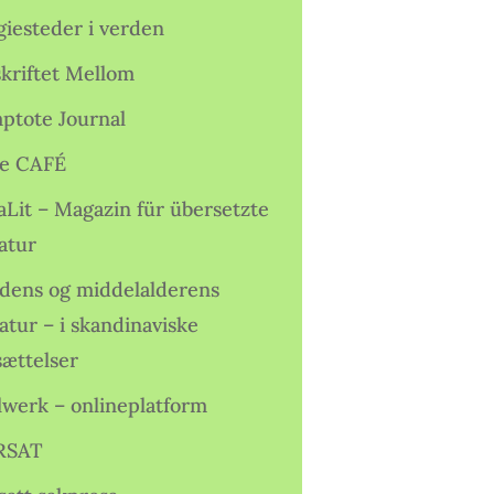
giesteder i verden
skriftet Mellom
ptote Journal
e CAFÉ
aLit – Magazin für übersetzte
atur
idens og middelalderens
ratur – i skandinaviske
sættelser
lwerk – onlineplatform
RSAT