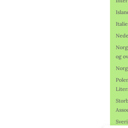
Inter
Isla
Ital
Nede
Norge
og o
Norg
Pole
Lite
Storb
Assoc
Sveri