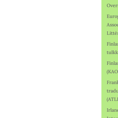
Over
Euro
Asso
Litté
Finl
tulkk
Finl
(KAO
Frank
tradu
(ATL
Irlan