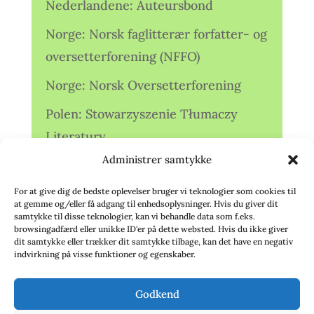
Nederlandene: Auteursbond
Norge: Norsk faglitterær forfatter- og
oversetterforening (NFFO)
Norge: Norsk Oversetterforening
Polen: Stowarzyszenie Tłumaczy
Literatury
Administrer samtykke
Storbritannien: Translators
Association (TA)
For at give dig de bedste oplevelser bruger vi teknologier som cookies til
at gemme og/eller få adgang til enhedsoplysninger. Hvis du giver dit
Sverige: Översättarsektionen (Ö.)
samtykke til disse teknologier, kan vi behandle data som f.eks.
browsingadfærd eller unikke ID'er på dette websted. Hvis du ikke giver
dit samtykke eller trækker dit samtykke tilbage, kan det have en negativ
Sverige: Översättarcentrum (ÖC)
indvirkning på visse funktioner og egenskaber.
Tyskland: Verbands
Godkend
deutschsprachiger Übersetzer (VdÜ)