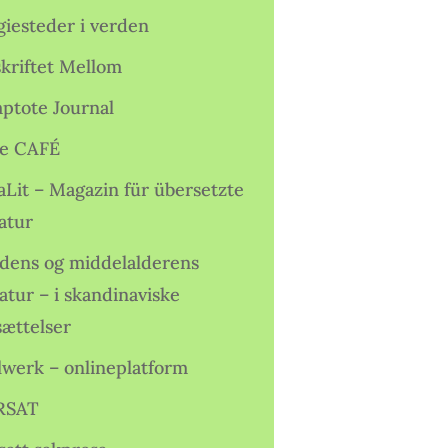
giesteder i verden
skriftet Mellom
ptote Journal
e CAFÉ
aLit – Magazin für übersetzte
atur
idens og middelalderens
ratur – i skandinaviske
sættelser
lwerk – onlineplatform
RSAT