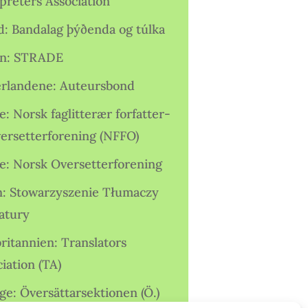
preters Association
nd: Bandalag þýðenda og túlka
ien: STRADE
rlandene: Auteursbond
: Norsk faglitterær forfatter-
versetterforening (NFFO)
e: Norsk Oversetterforening
n: Stowarzyszenie Tłumaczy
ratury
ritannien: Translators
iation (TA)
ge: Översättarsektionen (Ö.)