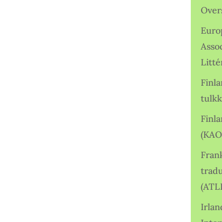
Over
Euro
Asso
Litté
Finl
tulkk
Finl
(KAO
Frank
tradu
(ATL
Irlan