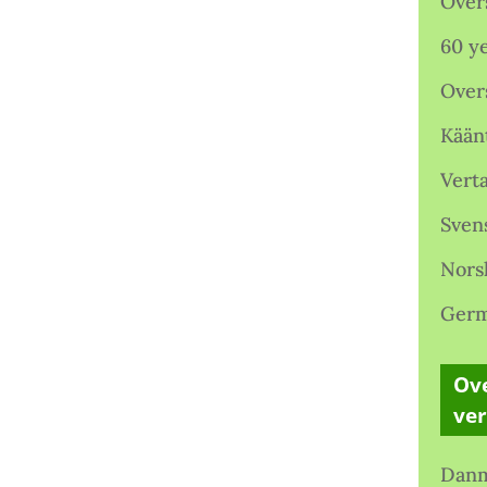
Over
60 ye
Over
Kään
Verta
Sven
Nors
Germ
Ove
ve
Danm