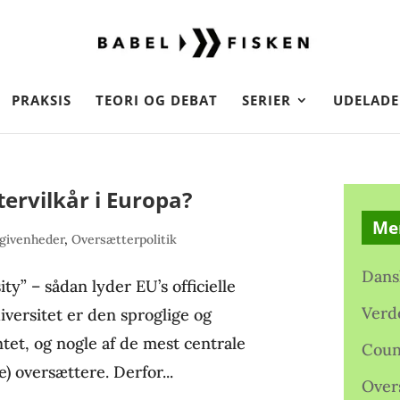
PRAKSIS
TEORI OG DEBAT
SERIER
UDELADE
ervilkår i Europa?
Me
givenheder
,
Oversætterpolitik
Dans
y” – sådan lyder EU’s officielle
Verd
iversitet er den sproglige og
tet, og nogle af de mest centrale
Coun
) oversættere. Derfor...
Over