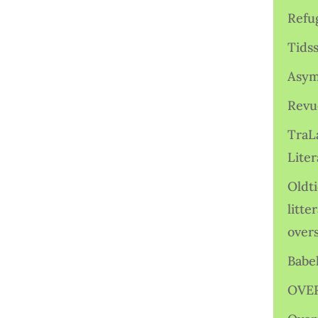
Refu
Tids
Asym
Revu
TraL
Liter
Oldt
litte
over
Babe
OVE