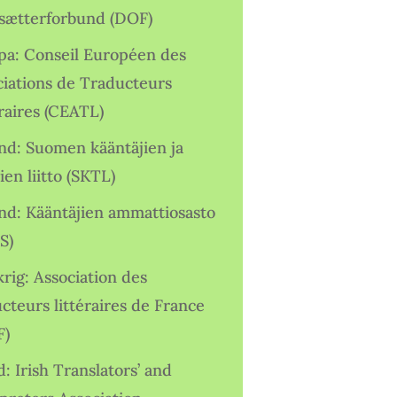
sætterforbund (DOF)
pa: Conseil Européen des
ciations de Traducteurs
raires (CEATL)
and: Suomen kääntäjien ja
ien liitto (SKTL)
and: Kääntäjien ammattiosasto
S)
rig: Association des
cteurs littéraires de France
F)
d: Irish Translators’ and