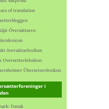
satt sakprosa
ars of translation
setterbloggen
täjä-Översättaren
lerslexicon
skt översättarlexikon
k Oversetterleksikon
ersheimer Übersetzerlexikon
rsætterforeninger i
rden
ark: Dansk