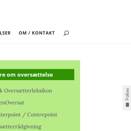
LSER
OM / KONTAKT
re om oversættelse
k Oversætterleksikon
Follow
enOversat
terpoint / Contrepoint
sætterrådgivning