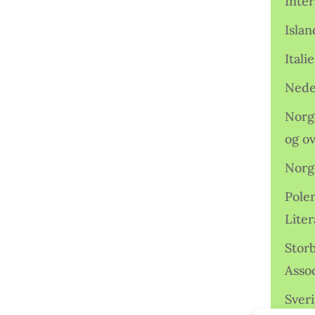
Inter
Isla
Ital
Nede
Norge
og o
Norg
Pole
Lite
Storb
Assoc
Sveri