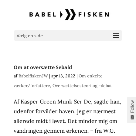
Vælg en side
Om at oversætte Sebald
af
BabelfiskenJW
|
apr 13, 2022
|
Om enkelte
værker/forfattere
,
Oversættelsesteori og -debat
Af Kasper Green Munk Ser De, sagde han,
Follow
udenfor forvilder haven, jeg er nærmest
allerede midt i løvet. Det minder mig om
vandringen gennem ørkenen. – fra W.G.