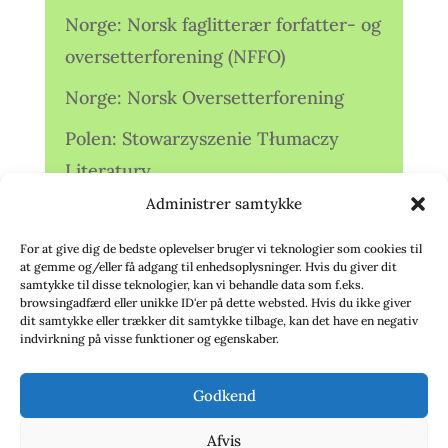
Norge: Norsk faglitterær forfatter- og
oversetterforening (NFFO)
Norge: Norsk Oversetterforening
Polen: Stowarzyszenie Tłumaczy
Literatury
Administrer samtykke
Storbritannien: Translators
Association (TA)
For at give dig de bedste oplevelser bruger vi teknologier som cookies til
at gemme og/eller få adgang til enhedsoplysninger. Hvis du giver dit
Sverige: Översättarsektionen (Ö.)
samtykke til disse teknologier, kan vi behandle data som f.eks.
browsingadfærd eller unikke ID'er på dette websted. Hvis du ikke giver
dit samtykke eller trækker dit samtykke tilbage, kan det have en negativ
Sverige: Översättarcentrum (ÖC)
indvirkning på visse funktioner og egenskaber.
Tyskland: Verbands
Godkend
deutschsprachiger Übersetzer (VdÜ)
Afvis