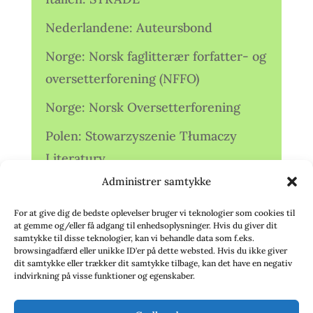
Nederlandene: Auteursbond
Norge: Norsk faglitterær forfatter- og
oversetterforening (NFFO)
Norge: Norsk Oversetterforening
Polen: Stowarzyszenie Tłumaczy
Literatury
Administrer samtykke
Storbritannien: Translators
Association (TA)
For at give dig de bedste oplevelser bruger vi teknologier som cookies til
at gemme og/eller få adgang til enhedsoplysninger. Hvis du giver dit
Sverige: Översättarsektionen (Ö.)
samtykke til disse teknologier, kan vi behandle data som f.eks.
browsingadfærd eller unikke ID'er på dette websted. Hvis du ikke giver
dit samtykke eller trækker dit samtykke tilbage, kan det have en negativ
Sverige: Översättarcentrum (ÖC)
indvirkning på visse funktioner og egenskaber.
Tyskland: Verbands