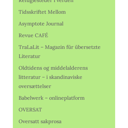
Refugiesteder i verden
Tidsskriftet Mellom
Asymptote Journal
Revue CAFÉ
TraLaLit – Magazin für übersetzte
Literatur
Oldtidens og middelalderens
litteratur – i skandinaviske
oversættelser
Babelwerk – onlineplatform
OVERSAT
Oversatt sakprosa