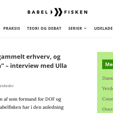
PRAKSIS
TEORI OG DEBAT
SERIER
UDELADE
egammelt erhverv, og
Me
å” – interview med Ulla
Dans
venheder
Verd
Coun
en af som formand for DOF og
abelfisken har i den anledning
Over