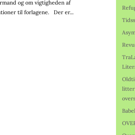
ormand og om vigtigheden af
Refu
ioner til forlagene. Der er...
Tids
Asym
Revu
TraL
Liter
Oldt
litte
over
Babe
OVE