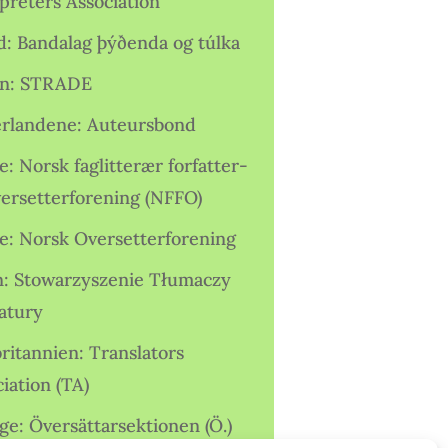
preters Association
nd: Bandalag þýðenda og túlka
ien: STRADE
rlandene: Auteursbond
: Norsk faglitterær forfatter-
versetterforening (NFFO)
e: Norsk Oversetterforening
n: Stowarzyszenie Tłumaczy
ratury
ritannien: Translators
iation (TA)
ge: Översättarsektionen (Ö.)