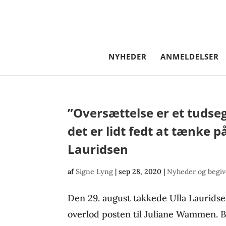
NYHEDER
ANMELDELSER
”Oversættelse er et tuds
det er lidt fedt at tænke p
Lauridsen
af
Signe Lyng
|
sep 28, 2020
|
Nyheder og begi
Den 29. august takkede Ulla Laurids
overlod posten til Juliane Wammen. B