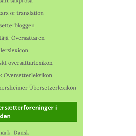
satt sakprosa
ars of translation
setterbloggen
täjä-Översättaren
lerslexicon
skt översättarlexikon
k Oversetterleksikon
ersheimer Übersetzerlexikon
rsætterforeninger i
rden
ark: Dansk