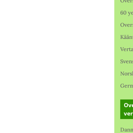
Over
60 ye
Over
Kään
Verta
Sven
Nors
Germ
Ove
ve
Danm