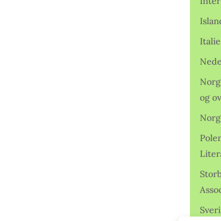
Inter
Isla
Ital
Nede
Norge
og o
Norg
Pole
Lite
Storb
Assoc
Sveri