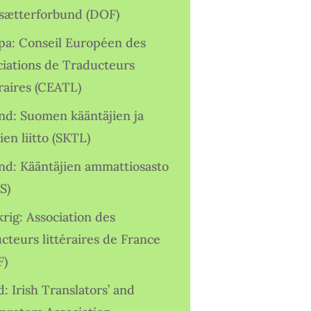
sætterforbund (DOF)
pa: Conseil Européen des
ciations de Traducteurs
raires (CEATL)
and: Suomen kääntäjien ja
ien liitto (SKTL)
and: Kääntäjien ammattiosasto
S)
rig: Association des
cteurs littéraires de France
F)
d: Irish Translators’ and