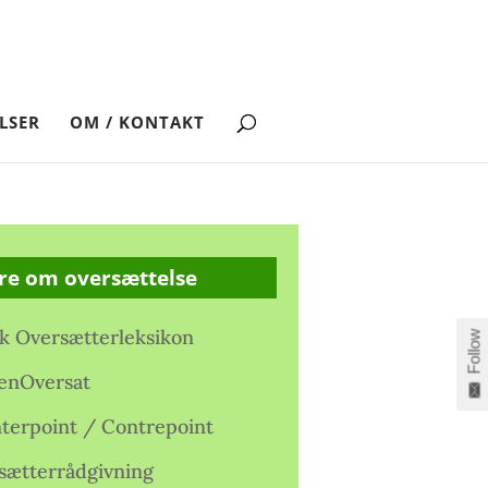
LSER
OM / KONTAKT
re om oversættelse
k Oversætterleksikon
Follow
enOversat
terpoint / Contrepoint
sætterrådgivning