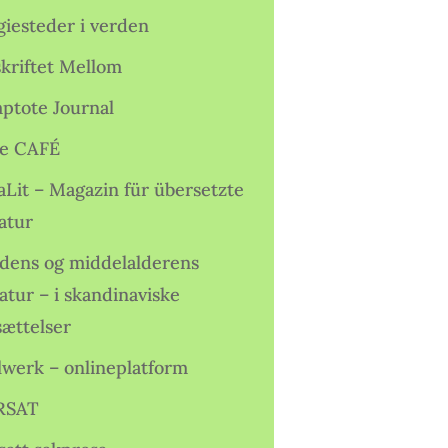
giesteder i verden
skriftet Mellom
ptote Journal
e CAFÉ
aLit – Magazin für übersetzte
atur
idens og middelalderens
ratur – i skandinaviske
sættelser
lwerk – onlineplatform
RSAT