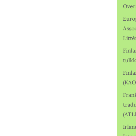
Over
Euro
Asso
Litté
Finl
tulkk
Finl
(KAO
Frank
tradu
(ATL
Irlan