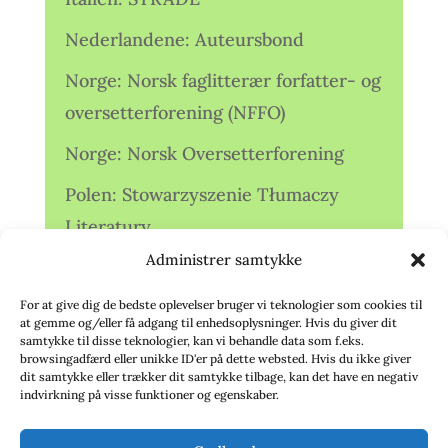
Nederlandene: Auteursbond
Norge: Norsk faglitterær forfatter- og
oversetterforening (NFFO)
Norge: Norsk Oversetterforening
Polen: Stowarzyszenie Tłumaczy
Literatury
Administrer samtykke
Storbritannien: Translators
Association (TA)
For at give dig de bedste oplevelser bruger vi teknologier som cookies til
at gemme og/eller få adgang til enhedsoplysninger. Hvis du giver dit
Sverige: Översättarsektionen (Ö.)
samtykke til disse teknologier, kan vi behandle data som f.eks.
browsingadfærd eller unikke ID'er på dette websted. Hvis du ikke giver
dit samtykke eller trækker dit samtykke tilbage, kan det have en negativ
Sverige: Översättarcentrum (ÖC)
indvirkning på visse funktioner og egenskaber.
Tyskland: Verbands