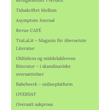
Refugiesteder i verden
Tidsskriftet Mellom
Asymptote Journal
Revue CAFÉ
TraLaLit – Magazin für übersetzte
Literatur
Oldtidens og middelalderens
litteratur – i skandinaviske
oversættelser
Babelwerk – onlineplatform
OVERSAT
Oversatt sakprosa