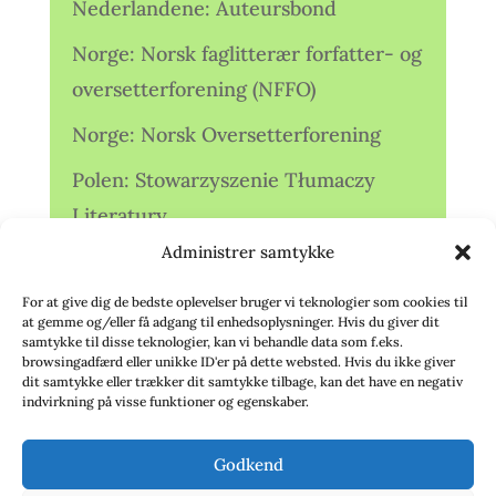
Nederlandene: Auteursbond
Norge: Norsk faglitterær forfatter- og
oversetterforening (NFFO)
Norge: Norsk Oversetterforening
Polen: Stowarzyszenie Tłumaczy
Literatury
Administrer samtykke
Storbritannien: Translators
Association (TA)
For at give dig de bedste oplevelser bruger vi teknologier som cookies til
at gemme og/eller få adgang til enhedsoplysninger. Hvis du giver dit
Sverige: Översättarsektionen (Ö.)
samtykke til disse teknologier, kan vi behandle data som f.eks.
browsingadfærd eller unikke ID'er på dette websted. Hvis du ikke giver
dit samtykke eller trækker dit samtykke tilbage, kan det have en negativ
Sverige: Översättarcentrum (ÖC)
indvirkning på visse funktioner og egenskaber.
Tyskland: Verbands
Godkend
deutschsprachiger Übersetzer (VdÜ)