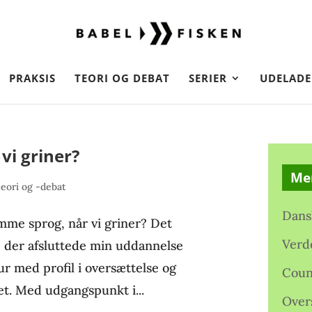
PRAKSIS
TEORI OG DEBAT
SERIER
UDELADE
vi griner?
Me
eori og -debat
Dans
amme sprog, når vi griner? Det
Verd
t, der afsluttede min uddannelse
r med profil i oversættelse og
Coun
t. Med udgangspunkt i...
Over