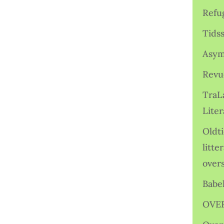
Refu
Tids
Asym
Revu
TraL
Liter
Oldt
litte
over
Babe
OVE