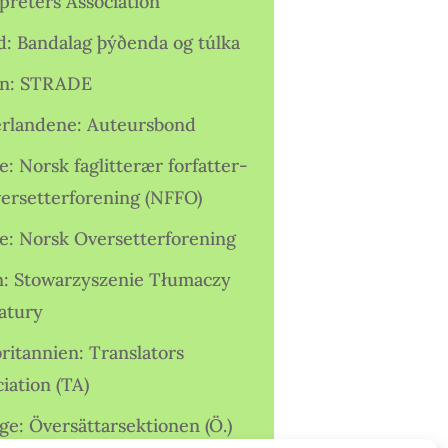
preters Association
nd: Bandalag þýðenda og túlka
ien: STRADE
rlandene: Auteursbond
: Norsk faglitterær forfatter-
versetterforening (NFFO)
e: Norsk Oversetterforening
n: Stowarzyszenie Tłumaczy
ratury
ritannien: Translators
iation (TA)
ge: Översättarsektionen (Ö.)