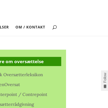
LSER
OM / KONTAKT
re om oversættelse
k Oversætterleksikon
Follow
enOversat
terpoint / Contrepoint
sætterrådgivning