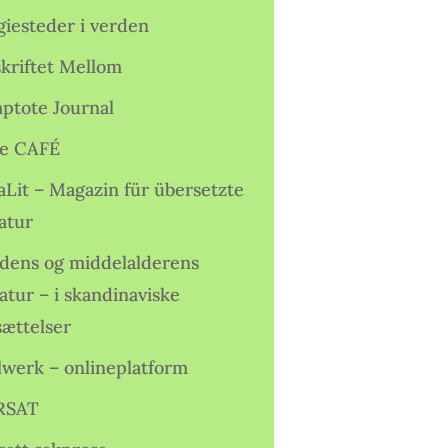
giesteder i verden
skriftet Mellom
ptote Journal
e CAFÉ
aLit – Magazin für übersetzte
atur
idens og middelalderens
ratur – i skandinaviske
sættelser
lwerk – onlineplatform
RSAT