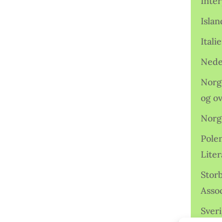
Inter
Isla
Ital
Nede
Norge
og o
Norg
Pole
Lite
Storb
Assoc
Sveri