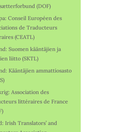
sætterforbund (DOF)
pa: Conseil Européen des
ciations de Traducteurs
raires (CEATL)
and: Suomen kääntäjien ja
ien liitto (SKTL)
and: Kääntäjien ammattiosasto
S)
rig: Association des
cteurs littéraires de France
F)
d: Irish Translators’ and