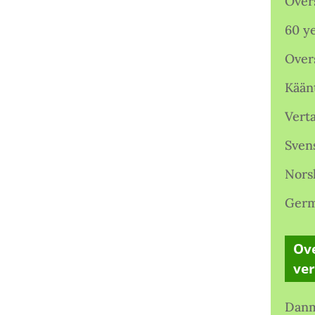
Over
60 ye
Over
Kään
Verta
Sven
Nors
Germ
Ove
ve
Danm