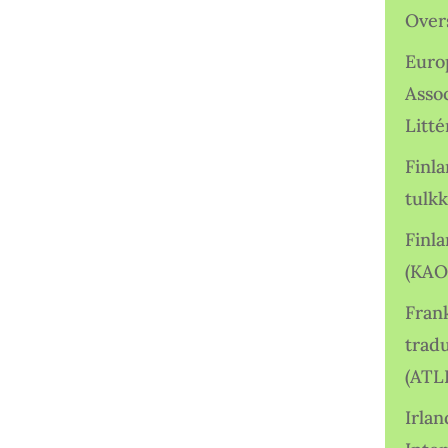
Over
Euro
Asso
Litté
Finl
tulkk
Finl
(KAO
Frank
tradu
(ATL
Irlan