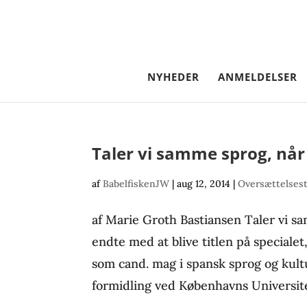
NYHEDER
ANMELDELSER
Taler vi samme sprog, når 
af
BabelfiskenJW
|
aug 12, 2014
|
Oversættelsest
af Marie Groth Bastiansen Taler vi s
endte med at blive titlen på speciale
som cand. mag i spansk sprog og kultu
formidling ved Københavns Universite