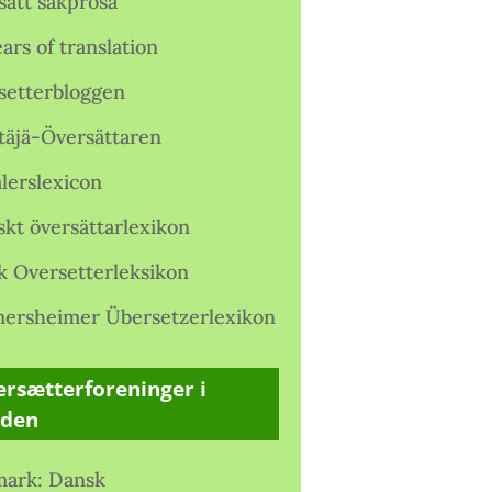
satt sakprosa
ars of translation
setterbloggen
täjä-Översättaren
lerslexicon
skt översättarlexikon
k Oversetterleksikon
ersheimer Übersetzerlexikon
rsætterforeninger i
rden
ark: Dansk