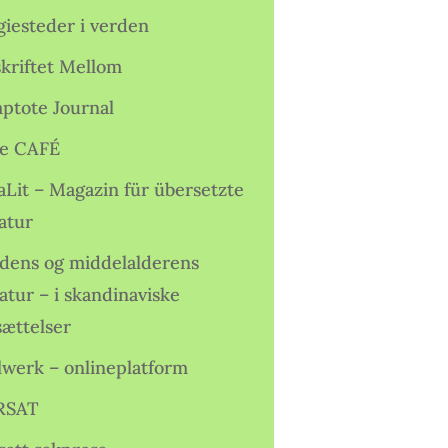
giesteder i verden
skriftet Mellom
ptote Journal
e CAFÉ
aLit – Magazin für übersetzte
atur
idens og middelalderens
ratur – i skandinaviske
sættelser
lwerk – onlineplatform
RSAT