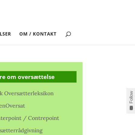
LSER
OM / KONTAKT
re om oversættelse
k Oversætterleksikon
Follow
enOversat
terpoint / Contrepoint
sætterrådgivning