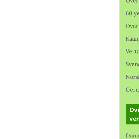
Over
60 ye
Over
Kään
Verta
Sven
Nors
Germ
Ove
ve
Danm