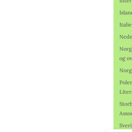
Inter
Isla
Ital
Nede
Norge
og o
Norg
Pole
Lite
Storb
Assoc
Sveri