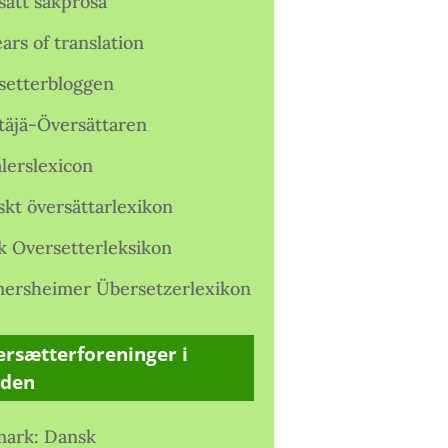
satt sakprosa
ars of translation
setterbloggen
täjä-Översättaren
lerslexicon
skt översättarlexikon
k Oversetterleksikon
ersheimer Übersetzerlexikon
rsætterforeninger i
rden
ark: Dansk