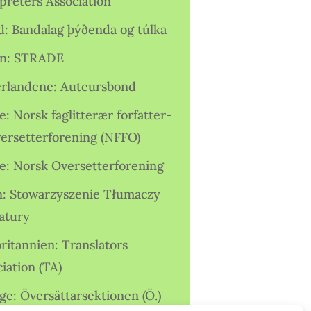
preters Association
nd: Bandalag þýðenda og túlka
ien: STRADE
rlandene: Auteursbond
: Norsk faglitterær forfatter-
versetterforening (NFFO)
e: Norsk Oversetterforening
n: Stowarzyszenie Tłumaczy
ratury
ritannien: Translators
iation (TA)
ge: Översättarsektionen (Ö.)