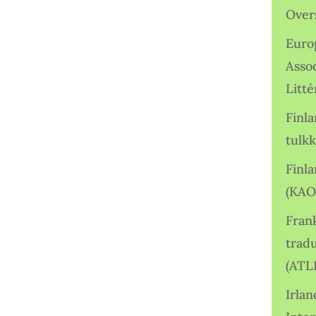
Over
Euro
Asso
Litté
Finl
tulkk
Finl
(KAO
Frank
tradu
(ATL
Irlan