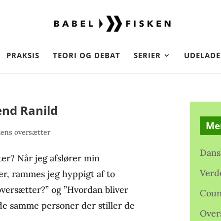
PRAKSIS
TEORI OG DEBAT
SERIER
UDELADE
nd Ranild
Me
ens oversætter
Dans
er? Når jeg afslører min
Verd
der, rammes jeg hyppigt af to
oversætter?” og ”Hvordan bliver
Coun
de samme personer der stiller de
Over