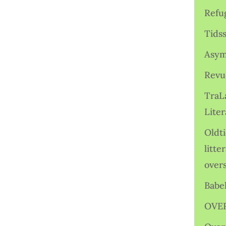
Refu
Tids
Asym
Revu
TraL
Liter
Oldt
litte
over
Babe
OVE