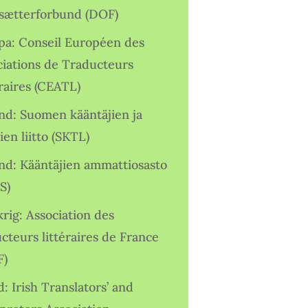
sætterforbund (DOF)
pa: Conseil Européen des
ciations de Traducteurs
raires (CEATL)
and: Suomen kääntäjien ja
ien liitto (SKTL)
and: Kääntäjien ammattiosasto
S)
rig: Association des
cteurs littéraires de France
F)
d: Irish Translators’ and