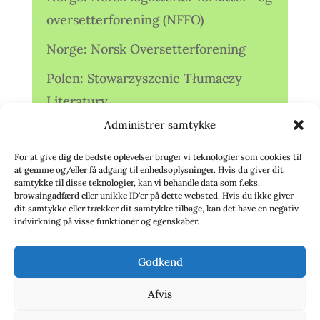
oversetterforening (NFFO)
Norge: Norsk Oversetterforening
Polen: Stowarzyszenie Tłumaczy
Literatury
Administrer samtykke
Storbritannien: Translators
Association (TA)
For at give dig de bedste oplevelser bruger vi teknologier som cookies til
at gemme og/eller få adgang til enhedsoplysninger. Hvis du giver dit
Sverige: Översättarsektionen (Ö.)
samtykke til disse teknologier, kan vi behandle data som f.eks.
browsingadfærd eller unikke ID'er på dette websted. Hvis du ikke giver
dit samtykke eller trækker dit samtykke tilbage, kan det have en negativ
Sverige: Översättarcentrum (ÖC)
indvirkning på visse funktioner og egenskaber.
Tyskland: Verbands
Godkend
deutschsprachiger Übersetzer (VdÜ)
Afvis