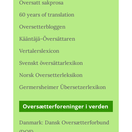
Oversatt sakprosa
60 years of translation
Oversetterbloggen
Kääntäjä-Översättaren
Vertalerslexicon
Svenskt översättarlexikon
Norsk Oversetterleksikon
Germersheimer Übersetzerlexikon
Oversætterforeninger i verden
Danmark: Dansk Oversætterforbund
(DOF)