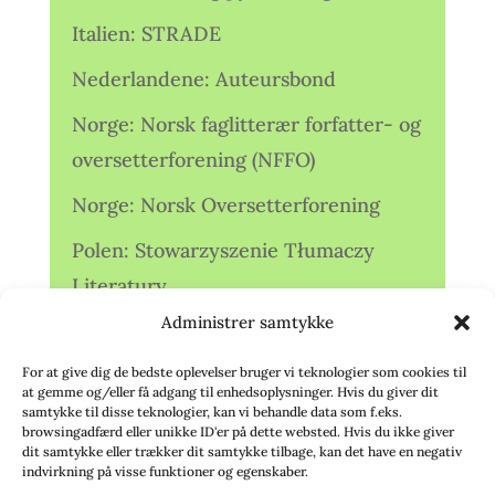
Italien: STRADE
Nederlandene: Auteursbond
Norge: Norsk faglitterær forfatter- og
oversetterforening (NFFO)
Norge: Norsk Oversetterforening
Polen: Stowarzyszenie Tłumaczy
Literatury
Administrer samtykke
Storbritannien: Translators
Association (TA)
For at give dig de bedste oplevelser bruger vi teknologier som cookies til
at gemme og/eller få adgang til enhedsoplysninger. Hvis du giver dit
Sverige: Översättarsektionen (Ö.)
samtykke til disse teknologier, kan vi behandle data som f.eks.
browsingadfærd eller unikke ID'er på dette websted. Hvis du ikke giver
dit samtykke eller trækker dit samtykke tilbage, kan det have en negativ
Sverige: Översättarcentrum (ÖC)
indvirkning på visse funktioner og egenskaber.