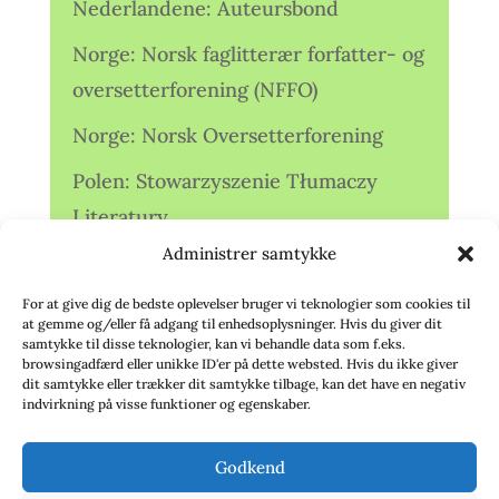
Nederlandene: Auteursbond
Norge: Norsk faglitterær forfatter- og
oversetterforening (NFFO)
Norge: Norsk Oversetterforening
Polen: Stowarzyszenie Tłumaczy
Literatury
Administrer samtykke
Storbritannien: Translators
Association (TA)
For at give dig de bedste oplevelser bruger vi teknologier som cookies til
at gemme og/eller få adgang til enhedsoplysninger. Hvis du giver dit
Sverige: Översättarsektionen (Ö.)
samtykke til disse teknologier, kan vi behandle data som f.eks.
browsingadfærd eller unikke ID'er på dette websted. Hvis du ikke giver
dit samtykke eller trækker dit samtykke tilbage, kan det have en negativ
Sverige: Översättarcentrum (ÖC)
indvirkning på visse funktioner og egenskaber.
Tyskland: Verbands
Godkend
deutschsprachiger Übersetzer (VdÜ)