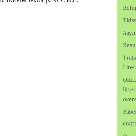
 inviterer lektor på RUC Ida...
Refu
Tids
Asym
Revu
TraL
Liter
Oldt
litte
over
Babe
OVE