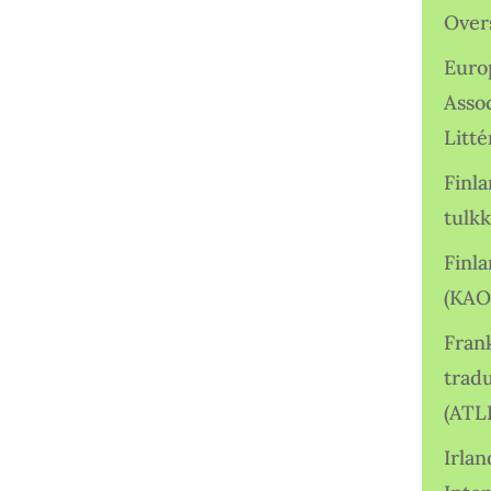
Over
Euro
Asso
Litté
Finl
tulkk
Finl
(KAO
Frank
tradu
(ATL
Irlan