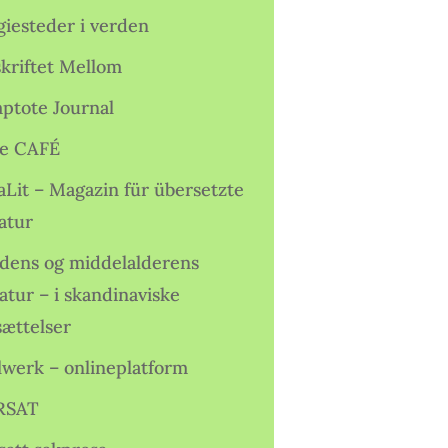
giesteder i verden
skriftet Mellom
ptote Journal
e CAFÉ
aLit – Magazin für übersetzte
atur
idens og middelalderens
ratur – i skandinaviske
sættelser
lwerk – onlineplatform
RSAT