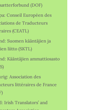
sætterforbund (DOF)
pa: Conseil Européen des
ciations de Traducteurs
raires (CEATL)
and: Suomen kääntäjien ja
ien liitto (SKTL)
and: Kääntäjien ammattiosasto
S)
rig: Association des
cteurs littéraires de France
F)
d: Irish Translators’ and