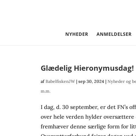
NYHEDER
ANMELDELSER
Glædelig Hieronymusdag!
af
BabelfiskenJW
|
sep 30, 2024
|
Nyheder og b
m.m.
I dag, d. 30 september, er det FN’s o
over hele verden hylder oversættere o
fremhæver denne særlige form for l