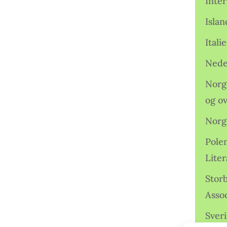
Inter
Isla
Ital
Nede
Norge
og o
Norg
Pole
Lite
Storb
Assoc
Sveri