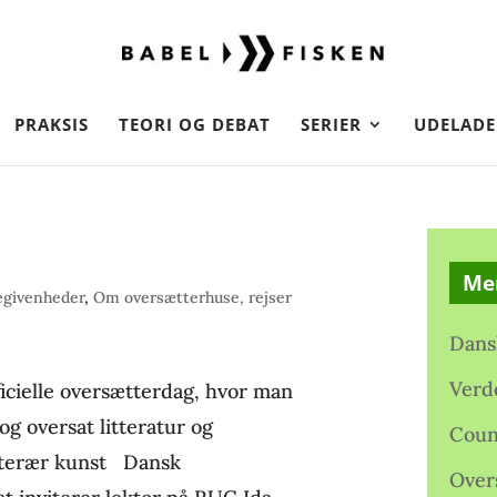
PRAKSIS
TEORI OG DEBAT
SERIER
UDELADE
Me
egivenheder
,
Om oversætterhuse, rejser
Dans
Verd
fficielle oversætterdag, hvor man
g oversat litteratur og
Coun
itterær kunst Dansk
Over