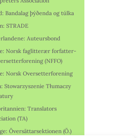
preters Association
nd: Bandalag þýðenda og túlka
ien: STRADE
rlandene: Auteursbond
: Norsk faglitterær forfatter-
versetterforening (NFFO)
e: Norsk Oversetterforening
n: Stowarzyszenie Tłumaczy
ratury
ritannien: Translators
iation (TA)
ge: Översättarsektionen (Ö.)