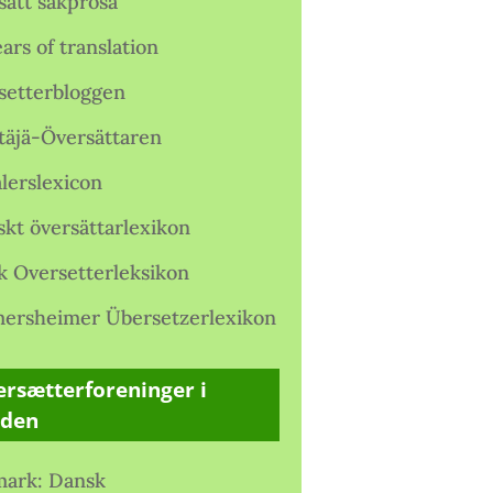
satt sakprosa
ars of translation
setterbloggen
täjä-Översättaren
lerslexicon
skt översättarlexikon
k Oversetterleksikon
ersheimer Übersetzerlexikon
rsætterforeninger i
rden
ark: Dansk