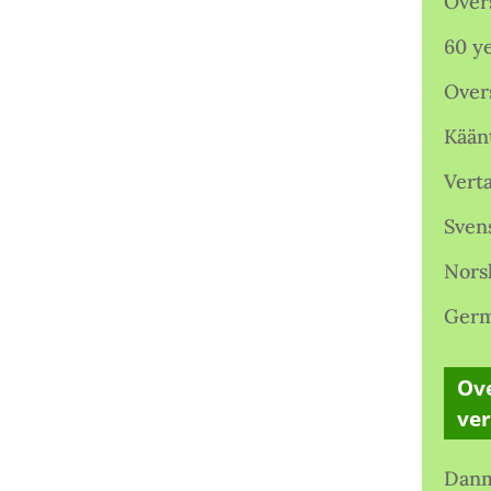
Over
60 ye
Over
Kään
Verta
Sven
Nors
Germ
Ove
ve
Danm