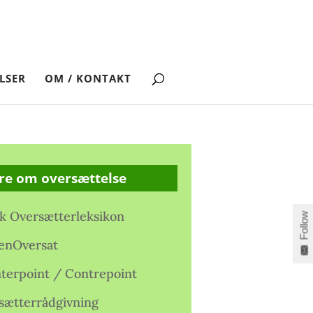
LSER
OM / KONTAKT
re om oversættelse
k Oversætterleksikon
Follow
enOversat
terpoint / Contrepoint
sætterrådgivning