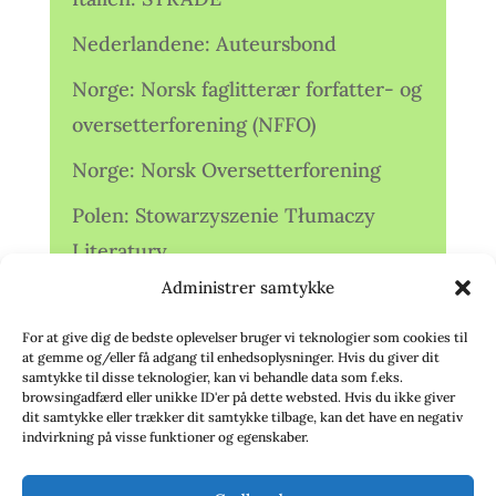
Nederlandene: Auteursbond
Norge: Norsk faglitterær forfatter- og
oversetterforening (NFFO)
Norge: Norsk Oversetterforening
Polen: Stowarzyszenie Tłumaczy
Literatury
Administrer samtykke
Storbritannien: Translators
Association (TA)
For at give dig de bedste oplevelser bruger vi teknologier som cookies til
at gemme og/eller få adgang til enhedsoplysninger. Hvis du giver dit
Sverige: Översättarsektionen (Ö.)
samtykke til disse teknologier, kan vi behandle data som f.eks.
browsingadfærd eller unikke ID'er på dette websted. Hvis du ikke giver
dit samtykke eller trækker dit samtykke tilbage, kan det have en negativ
Sverige: Översättarcentrum (ÖC)
indvirkning på visse funktioner og egenskaber.
Tyskland: Verbands