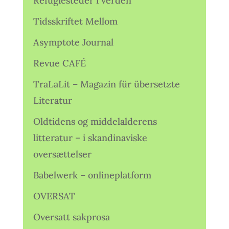
Refugiesteder i verden
Tidsskriftet Mellom
Asymptote Journal
Revue CAFÉ
TraLaLit – Magazin für übersetzte
Literatur
Oldtidens og middelalderens
litteratur – i skandinaviske
oversættelser
Babelwerk – onlineplatform
OVERSAT
Oversatt sakprosa