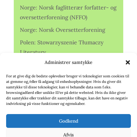
Norge: Norsk faglitterær forfatter- og
oversetterforening (NFFO)
Norge: Norsk Oversetterforening
Polen: Stowarzyszenie Tłumaczy
Literatury
Administrer samtykke
Storbritannien: Translators
Association (TA)
For at give dig de bedste oplevelser bruger vi teknologier som cookies til
at gemme og/eller få adgang til enhedsoplysninger. Hvis du giver dit
Sverige: Översättarsektionen (Ö.)
samtykke til disse teknologier, kan vi behandle data som f.eks.
browsingadfærd eller unikke ID'er på dette websted. Hvis du ikke giver
dit samtykke eller trækker dit samtykke tilbage, kan det have en negativ
Sverige: Översättarcentrum (ÖC)
indvirkning på visse funktioner og egenskaber.
Tyskland: Verbands
Godkend
deutschsprachiger Übersetzer (VdÜ)
Afvis