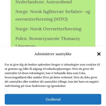
Nederlandene: Auteursbond
Norge: Norsk faglitterær forfatter- og
oversetterforening (NFFO)
Norge: Norsk Oversetterforening
Polen: Stowarzyszenie Tłumaczy
Literatury
Administrer samtykke
Storbritannien: Translators
Association (TA)
For at give dig de bedste oplevelser bruger vi teknologier som cookies til
at gemme og/eller få adgang til enhedsoplysninger. Hvis du giver dit
Sverige: Översättarsektionen (Ö.)
samtykke til disse teknologier, kan vi behandle data som f.eks.
browsingadfærd eller unikke ID'er på dette websted. Hvis du ikke giver
dit samtykke eller trækker dit samtykke tilbage, kan det have en negativ
Sverige: Översättarcentrum (ÖC)
indvirkning på visse funktioner og egenskaber.
Tyskland: Verbands
Godkend
deutschsprachiger Übersetzer (VdÜ)