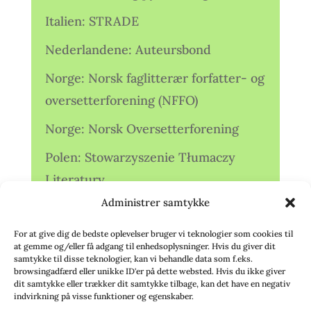
Italien: STRADE
Nederlandene: Auteursbond
Norge: Norsk faglitterær forfatter- og
oversetterforening (NFFO)
Norge: Norsk Oversetterforening
Polen: Stowarzyszenie Tłumaczy
Literatury
Administrer samtykke
Storbritannien: Translators
Association (TA)
For at give dig de bedste oplevelser bruger vi teknologier som cookies til
at gemme og/eller få adgang til enhedsoplysninger. Hvis du giver dit
Sverige: Översättarsektionen (Ö.)
samtykke til disse teknologier, kan vi behandle data som f.eks.
browsingadfærd eller unikke ID'er på dette websted. Hvis du ikke giver
dit samtykke eller trækker dit samtykke tilbage, kan det have en negativ
Sverige: Översättarcentrum (ÖC)
indvirkning på visse funktioner og egenskaber.