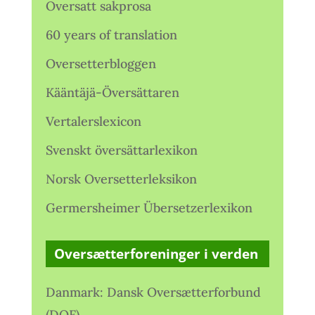
Oversatt sakprosa
60 years of translation
Oversetterbloggen
Kääntäjä-Översättaren
Vertalerslexicon
Svenskt översättarlexikon
Norsk Oversetterleksikon
Germersheimer Übersetzerlexikon
Oversætterforeninger i verden
Danmark: Dansk Oversætterforbund
(DOF)