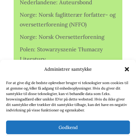
Nederlandene: Auteursbond
Norge: Norsk faglitterær forfatter- og
oversetterforening (NFFO)
Norge: Norsk Oversetterforening
Polen: Stowarzyszenie Tłumaczy
Literatury
Administrer samtykke
Storbritannien: Translators
Association (TA)
For at give dig de bedste oplevelser bruger vi teknologier som cookies til
at gemme og/eller få adgang til enhedsoplysninger. Hvis du giver dit
Sverige: Översättarsektionen (Ö.)
samtykke til disse teknologier, kan vi behandle data som f.eks.
browsingadfærd eller unikke ID'er på dette websted. Hvis du ikke giver
dit samtykke eller trækker dit samtykke tilbage, kan det have en negativ
Sverige: Översättarcentrum (ÖC)
indvirkning på visse funktioner og egenskaber.
Tyskland: Verbands
Godkend
deutschsprachiger Übersetzer (VdÜ)