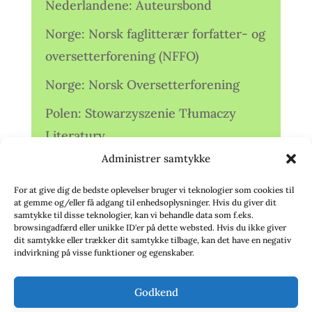
Nederlandene: Auteursbond
Norge: Norsk faglitterær forfatter- og
oversetterforening (NFFO)
Norge: Norsk Oversetterforening
Polen: Stowarzyszenie Tłumaczy
Literatury
Administrer samtykke
Storbritannien: Translators
Association (TA)
For at give dig de bedste oplevelser bruger vi teknologier som cookies til
at gemme og/eller få adgang til enhedsoplysninger. Hvis du giver dit
Sverige: Översättarsektionen (Ö.)
samtykke til disse teknologier, kan vi behandle data som f.eks.
browsingadfærd eller unikke ID'er på dette websted. Hvis du ikke giver
dit samtykke eller trækker dit samtykke tilbage, kan det have en negativ
Sverige: Översättarcentrum (ÖC)
indvirkning på visse funktioner og egenskaber.
Tyskland: Verbands
Godkend
deutschsprachiger Übersetzer (VdÜ)