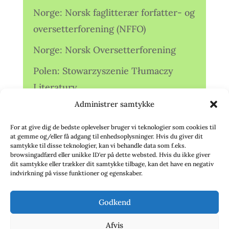
Norge: Norsk faglitterær forfatter- og
oversetterforening (NFFO)
Norge: Norsk Oversetterforening
Polen: Stowarzyszenie Tłumaczy
Literatury
Administrer samtykke
Storbritannien: Translators
Association (TA)
For at give dig de bedste oplevelser bruger vi teknologier som cookies til
at gemme og/eller få adgang til enhedsoplysninger. Hvis du giver dit
Sverige: Översättarsektionen (Ö.)
samtykke til disse teknologier, kan vi behandle data som f.eks.
browsingadfærd eller unikke ID'er på dette websted. Hvis du ikke giver
dit samtykke eller trækker dit samtykke tilbage, kan det have en negativ
Sverige: Översättarcentrum (ÖC)
indvirkning på visse funktioner og egenskaber.
Tyskland: Verbands
Godkend
deutschsprachiger Übersetzer (VdÜ)
Afvis