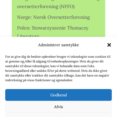
oversetterforening (NFFO)
Norge: Norsk Oversetterforening
Polen: Stowarzyszenie Tłumaczy
Literatury
Administrer samtykke
Storbritannien: Translators
Association (TA)
For at give dig de bedste oplevelser bruger vi teknologier som cookies til
at gemme og/eller få adgang til enhedsoplysninger. Hvis du giver dit
Sverige: Översättarsektionen (Ö.)
samtykke til disse teknologier, kan vi behandle data som f.eks.
browsingadfærd eller unikke ID'er på dette websted. Hvis du ikke giver
dit samtykke eller trækker dit samtykke tilbage, kan det have en negativ
Sverige: Översättarcentrum (ÖC)
indvirkning på visse funktioner og egenskaber.
Tyskland: Verbands
Godkend
deutschsprachiger Übersetzer (VdÜ)
Afvis