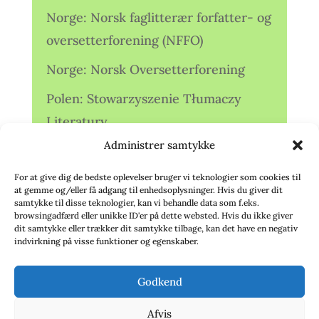
Norge: Norsk faglitterær forfatter- og
oversetterforening (NFFO)
Norge: Norsk Oversetterforening
Polen: Stowarzyszenie Tłumaczy
Literatury
Administrer samtykke
Storbritannien: Translators
Association (TA)
For at give dig de bedste oplevelser bruger vi teknologier som cookies til
at gemme og/eller få adgang til enhedsoplysninger. Hvis du giver dit
Sverige: Översättarsektionen (Ö.)
samtykke til disse teknologier, kan vi behandle data som f.eks.
browsingadfærd eller unikke ID'er på dette websted. Hvis du ikke giver
dit samtykke eller trækker dit samtykke tilbage, kan det have en negativ
Sverige: Översättarcentrum (ÖC)
indvirkning på visse funktioner og egenskaber.
Tyskland: Verbands
Godkend
deutschsprachiger Übersetzer (VdÜ)
Afvis