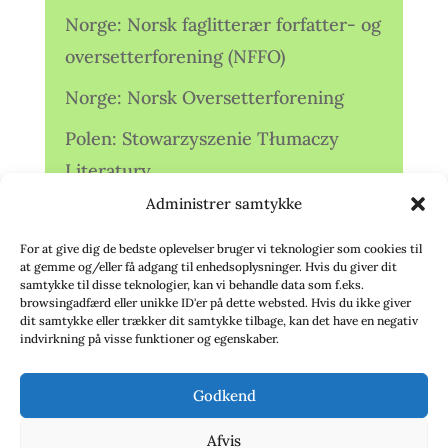
Norge: Norsk faglitterær forfatter- og
oversetterforening (NFFO)
Norge: Norsk Oversetterforening
Polen: Stowarzyszenie Tłumaczy
Literatury
Administrer samtykke
Storbritannien: Translators
Association (TA)
For at give dig de bedste oplevelser bruger vi teknologier som cookies til
at gemme og/eller få adgang til enhedsoplysninger. Hvis du giver dit
Sverige: Översättarsektionen (Ö.)
samtykke til disse teknologier, kan vi behandle data som f.eks.
browsingadfærd eller unikke ID'er på dette websted. Hvis du ikke giver
dit samtykke eller trækker dit samtykke tilbage, kan det have en negativ
Sverige: Översättarcentrum (ÖC)
indvirkning på visse funktioner og egenskaber.
Tyskland: Verbands
Godkend
deutschsprachiger Übersetzer (VdÜ)
Afvis