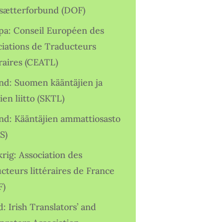
sætterforbund (DOF)
pa: Conseil Européen des
ciations de Traducteurs
raires (CEATL)
and: Suomen kääntäjien ja
ien liitto (SKTL)
and: Kääntäjien ammattiosasto
S)
rig: Association des
cteurs littéraires de France
F)
d: Irish Translators’ and