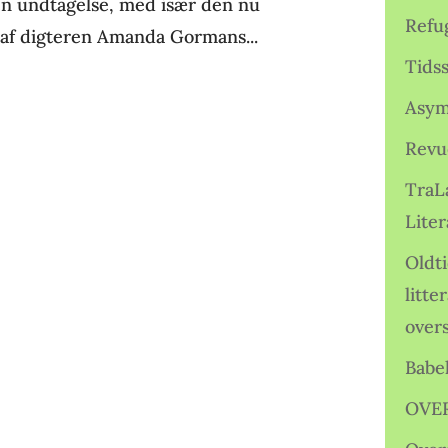
gen undtagelse, med især den nu
Refu
e af digteren Amanda Gormans...
Tids
Asym
Revu
TraL
Liter
Oldt
litte
over
Babe
OVE