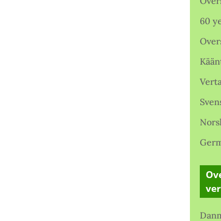
Over
60 ye
Over
Kään
Verta
Sven
Nors
Germ
Ove
ve
Danm