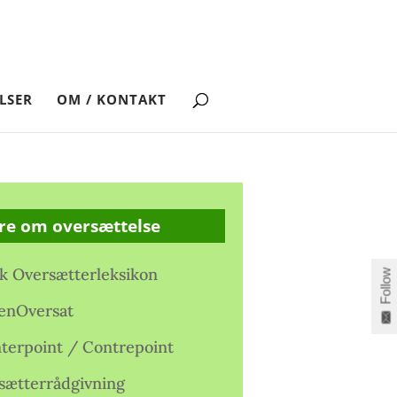
LSER
OM / KONTAKT
re om oversættelse
k Oversætterleksikon
Follow
enOversat
terpoint / Contrepoint
sætterrådgivning