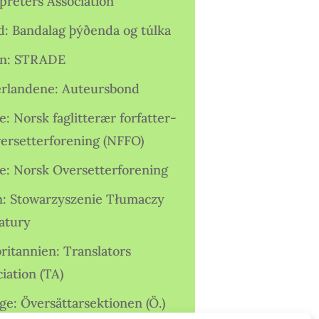
preters Association
nd: Bandalag þýðenda og túlka
ien: STRADE
rlandene: Auteursbond
: Norsk faglitterær forfatter-
versetterforening (NFFO)
e: Norsk Oversetterforening
n: Stowarzyszenie Tłumaczy
ratury
ritannien: Translators
iation (TA)
ge: Översättarsektionen (Ö.)