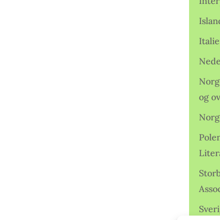
Inter
Isla
Ital
Nede
Norge
og o
Norg
Pole
Lite
Storb
Assoc
Sveri