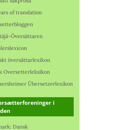
satt sakprosa
ars of translation
setterbloggen
täjä-Översättaren
lerslexicon
skt översättarlexikon
k Oversetterleksikon
ersheimer Übersetzerlexikon
rsætterforeninger i
rden
ark: Dansk