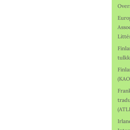
Over
Euro
Asso
Litté
Finl
tulkk
Finl
(KAO
Frank
tradu
(ATL
Irlan