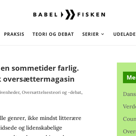
PRAKSIS
TEORI OG DEBAT
SERIER
UDELADE
en sommetider farlig.
Me
k oversættermagasin
ivenheder
,
Oversættelsesteori og -debat
,
Dans
Verd
lle genrer, ikke mindst litterære
Coun
hidsede og lidenskabelige
Over