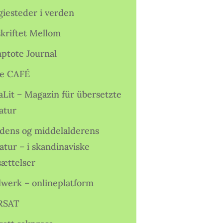
giesteder i verden
skriftet Mellom
ptote Journal
e CAFÉ
aLit – Magazin für übersetzte
atur
idens og middelalderens
ratur – i skandinaviske
sættelser
lwerk – onlineplatform
RSAT