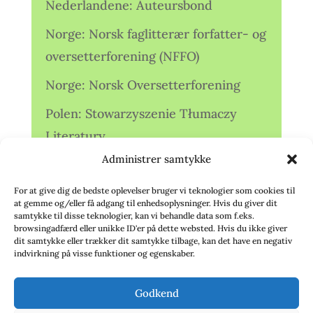
Nederlandene: Auteursbond
Norge: Norsk faglitterær forfatter- og
oversetterforening (NFFO)
Norge: Norsk Oversetterforening
Polen: Stowarzyszenie Tłumaczy
Literatury
Administrer samtykke
Storbritannien: Translators
Association (TA)
For at give dig de bedste oplevelser bruger vi teknologier som cookies til
at gemme og/eller få adgang til enhedsoplysninger. Hvis du giver dit
Sverige: Översättarsektionen (Ö.)
samtykke til disse teknologier, kan vi behandle data som f.eks.
browsingadfærd eller unikke ID'er på dette websted. Hvis du ikke giver
dit samtykke eller trækker dit samtykke tilbage, kan det have en negativ
Sverige: Översättarcentrum (ÖC)
indvirkning på visse funktioner og egenskaber.
Tyskland: Verbands
Godkend
deutschsprachiger Übersetzer (VdÜ)