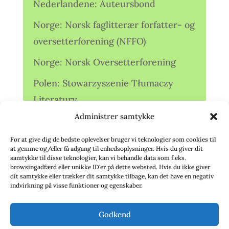
Nederlandene: Auteursbond
Norge: Norsk faglitterær forfatter- og
oversetterforening (NFFO)
Norge: Norsk Oversetterforening
Polen: Stowarzyszenie Tłumaczy
Literatury
Administrer samtykke
Storbritannien: Translators
Association (TA)
For at give dig de bedste oplevelser bruger vi teknologier som cookies til
at gemme og/eller få adgang til enhedsoplysninger. Hvis du giver dit
Sverige: Översättarsektionen (Ö.)
samtykke til disse teknologier, kan vi behandle data som f.eks.
browsingadfærd eller unikke ID'er på dette websted. Hvis du ikke giver
dit samtykke eller trækker dit samtykke tilbage, kan det have en negativ
Sverige: Översättarcentrum (ÖC)
indvirkning på visse funktioner og egenskaber.
Tyskland: Verbands
Godkend
deutschsprachiger Übersetzer (VdÜ)