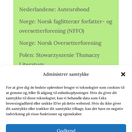
Nederlandene: Auteursbond
Norge: Norsk faglitterær forfatter- og
oversetterforening (NFFO)
Norge: Norsk Oversetterforening
Polen: Stowarzyszenie Tłumaczy
Literatury
Administrer samtykke
Storbritannien: Translators
Association (TA)
For at give dig de bedste oplevelser bruger vi teknologier som cookies til
at gemme og/eller få adgang til enhedsoplysninger. Hvis du giver dit
Sverige: Översättarsektionen (Ö.)
samtykke til disse teknologier, kan vi behandle data som f.eks.
browsingadfærd eller unikke ID'er på dette websted. Hvis du ikke giver
dit samtykke eller trækker dit samtykke tilbage, kan det have en negativ
Sverige: Översättarcentrum (ÖC)
indvirkning på visse funktioner og egenskaber.
Tyskland: Verbands
Godkend
deutschsprachiger Übersetzer (VdÜ)