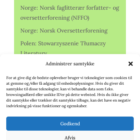
Norge: Norsk faglitterær forfatter- og
oversetterforening (NFFO)
Norge: Norsk Oversetterforening
Polen: Stowarzyszenie Tłumaczy
Literatury
Administrer samtykke
Storbritannien: Translators
Association (TA)
For at give dig de bedste oplevelser bruger vi teknologier som cookies til
at gemme og/eller få adgang til enhedsoplysninger. Hvis du giver dit
Sverige: Översättarsektionen (Ö.)
samtykke til disse teknologier, kan vi behandle data som f.eks.
browsingadfærd eller unikke ID'er på dette websted. Hvis du ikke giver
dit samtykke eller trækker dit samtykke tilbage, kan det have en negativ
Sverige: Översättarcentrum (ÖC)
indvirkning på visse funktioner og egenskaber.
Tyskland: Verbands
Godkend
deutschsprachiger Übersetzer (VdÜ)
Afvis