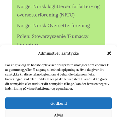
Norge: Norsk faglitterær forfatter- og
oversetterforening (NFFO)
Norge: Norsk Oversetterforening
Polen: Stowarzyszenie Tłumaczy
Literatury
Administrer samtykke
Storbritannien: Translators
Association (TA)
For at give dig de bedste oplevelser bruger vi teknologier som cookies til
at gemme og/eller få adgang til enhedsoplysninger. Hvis du giver dit
Sverige: Översättarsektionen (Ö.)
samtykke til disse teknologier, kan vi behandle data som f.eks.
browsingadfærd eller unikke ID'er på dette websted. Hvis du ikke giver
dit samtykke eller trækker dit samtykke tilbage, kan det have en negativ
Sverige: Översättarcentrum (ÖC)
indvirkning på visse funktioner og egenskaber.
Tyskland: Verbands
Godkend
deutschsprachiger Übersetzer (VdÜ)
Afvis