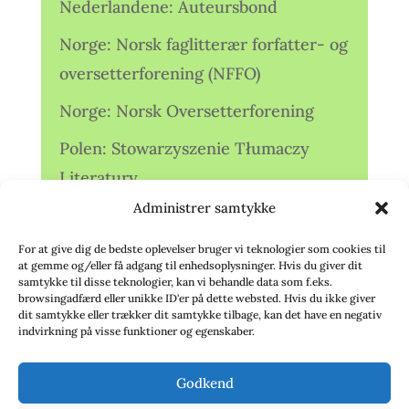
Nederlandene: Auteursbond
Norge: Norsk faglitterær forfatter- og
oversetterforening (NFFO)
Norge: Norsk Oversetterforening
Polen: Stowarzyszenie Tłumaczy
Literatury
Administrer samtykke
Storbritannien: Translators
Association (TA)
For at give dig de bedste oplevelser bruger vi teknologier som cookies til
at gemme og/eller få adgang til enhedsoplysninger. Hvis du giver dit
Sverige: Översättarsektionen (Ö.)
samtykke til disse teknologier, kan vi behandle data som f.eks.
browsingadfærd eller unikke ID'er på dette websted. Hvis du ikke giver
dit samtykke eller trækker dit samtykke tilbage, kan det have en negativ
Sverige: Översättarcentrum (ÖC)
indvirkning på visse funktioner og egenskaber.
Tyskland: Verbands
Godkend
deutschsprachiger Übersetzer (VdÜ)