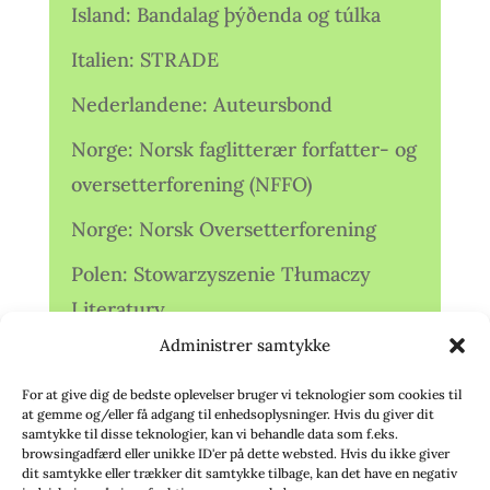
Island: Bandalag þýðenda og túlka
Italien: STRADE
Nederlandene: Auteursbond
Norge: Norsk faglitterær forfatter- og
oversetterforening (NFFO)
Norge: Norsk Oversetterforening
Polen: Stowarzyszenie Tłumaczy
Literatury
Administrer samtykke
Storbritannien: Translators
Association (TA)
For at give dig de bedste oplevelser bruger vi teknologier som cookies til
at gemme og/eller få adgang til enhedsoplysninger. Hvis du giver dit
Sverige: Översättarsektionen (Ö.)
samtykke til disse teknologier, kan vi behandle data som f.eks.
browsingadfærd eller unikke ID'er på dette websted. Hvis du ikke giver
dit samtykke eller trækker dit samtykke tilbage, kan det have en negativ
Sverige: Översättarcentrum (ÖC)