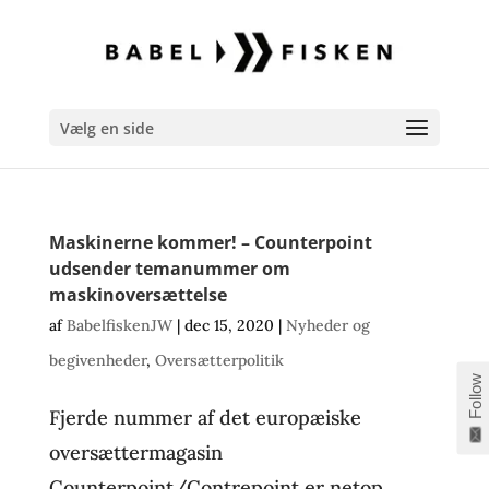
Vælg en side
Maskinerne kommer! – Counterpoint
udsender temanummer om
maskinoversættelse
af
BabelfiskenJW
|
dec 15, 2020
|
Nyheder og
begivenheder
,
Oversætterpolitik
Follow
Fjerde nummer af det europæiske
oversættermagasin
Counterpoint/Contrepoint er netop