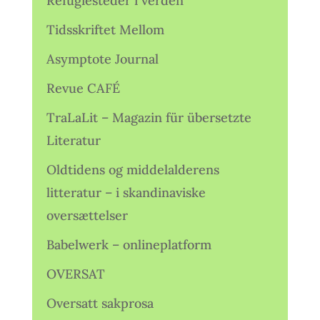
Refugiesteder i verden
Tidsskriftet Mellom
Asymptote Journal
Revue CAFÉ
TraLaLit – Magazin für übersetzte
Literatur
Oldtidens og middelalderens
litteratur – i skandinaviske
oversættelser
Babelwerk – onlineplatform
OVERSAT
Oversatt sakprosa