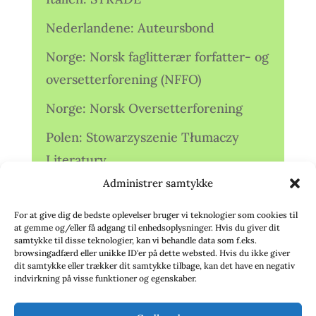
Nederlandene: Auteursbond
Norge: Norsk faglitterær forfatter- og
oversetterforening (NFFO)
Norge: Norsk Oversetterforening
Polen: Stowarzyszenie Tłumaczy
Literatury
Administrer samtykke
Storbritannien: Translators
Association (TA)
For at give dig de bedste oplevelser bruger vi teknologier som cookies til
at gemme og/eller få adgang til enhedsoplysninger. Hvis du giver dit
Sverige: Översättarsektionen (Ö.)
samtykke til disse teknologier, kan vi behandle data som f.eks.
browsingadfærd eller unikke ID'er på dette websted. Hvis du ikke giver
dit samtykke eller trækker dit samtykke tilbage, kan det have en negativ
Sverige: Översättarcentrum (ÖC)
indvirkning på visse funktioner og egenskaber.
Tyskland: Verbands