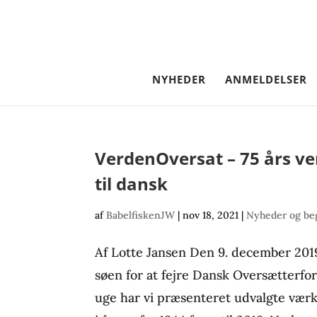
NYHEDER
ANMELDELSER
VerdenOversat – 75 års ve
til dansk
af
BabelfiskenJW
|
nov 18, 2021
|
Nyheder og be
Af Lotte Jansen Den 9. december 2019
søen for at fejre Dansk Oversætterfo
uge har vi præsenteret udvalgte værke