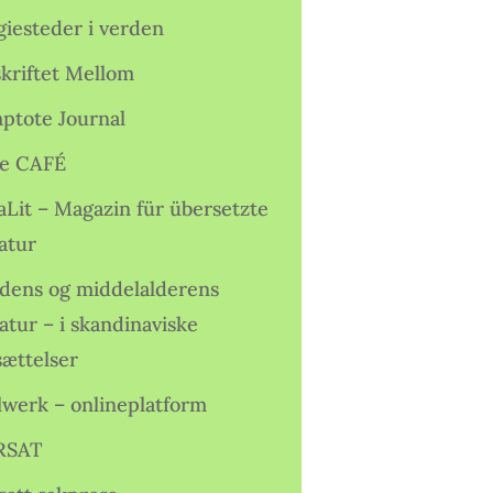
giesteder i verden
skriftet Mellom
ptote Journal
e CAFÉ
aLit – Magazin für übersetzte
atur
idens og middelalderens
ratur – i skandinaviske
sættelser
lwerk – onlineplatform
RSAT