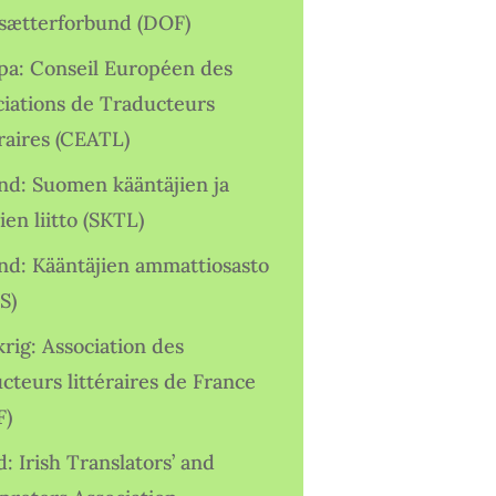
sætterforbund (DOF)
pa: Conseil Européen des
ciations de Traducteurs
raires (CEATL)
and: Suomen kääntäjien ja
ien liitto (SKTL)
and: Kääntäjien ammattiosasto
S)
rig: Association des
cteurs littéraires de France
F)
d: Irish Translators’ and