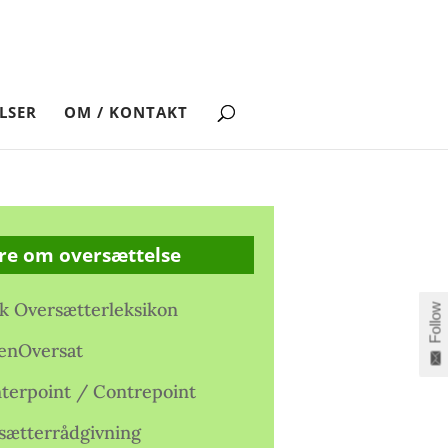
LSER
OM / KONTAKT
re om oversættelse
k Oversætterleksikon
Follow
enOversat
terpoint / Contrepoint
sætterrådgivning