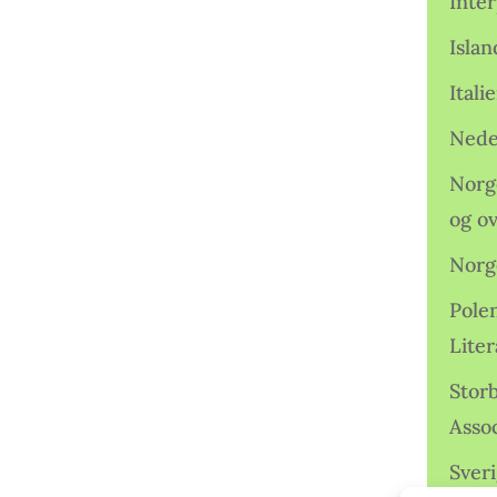
Inter
Isla
Ital
Nede
Norge
og o
Norg
Pole
Lite
Storb
Assoc
Sveri