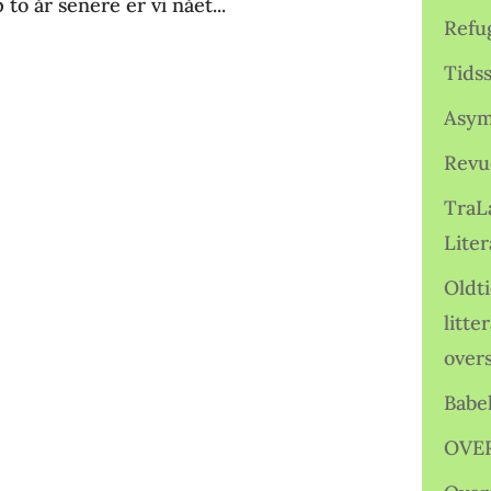
 to år senere er vi nået...
Refu
Tids
Asym
Revu
TraL
Liter
Oldt
litte
over
Babe
OVE