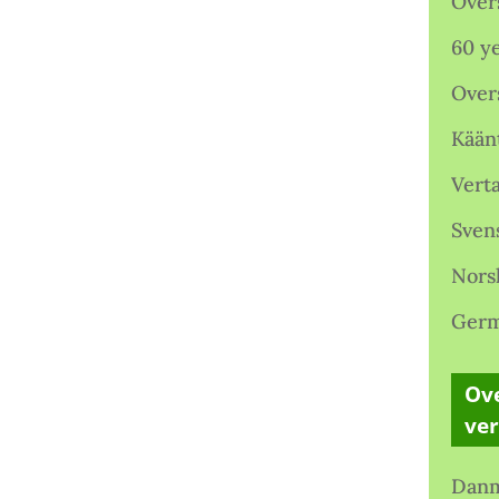
Over
60 ye
Over
Kään
Verta
Sven
Nors
Germ
Ove
ve
Danm