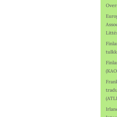
Over
Euro
Asso
Litté
Finl
tulkk
Finl
(KAO
Frank
tradu
(ATL
Irlan