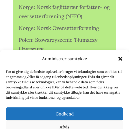
Norge: Norsk faglitterær forfatter- og
oversetterforening (NFFO)
Norge: Norsk Oversetterforening
Polen: Stowarzyszenie Tłumaczy
Literatury
Administrer samtykke
Storbritannien: Translators
Association (TA)
For at give dig de bedste oplevelser bruger vi teknologier som cookies til
at gemme og/eller få adgang til enhedsoplysninger. Hvis du giver dit
Sverige: Översättarsektionen (Ö.)
samtykke til disse teknologier, kan vi behandle data som f.eks.
browsingadfærd eller unikke ID'er på dette websted. Hvis du ikke giver
dit samtykke eller trækker dit samtykke tilbage, kan det have en negativ
Sverige: Översättarcentrum (ÖC)
indvirkning på visse funktioner og egenskaber.
Tyskland: Verbands
Godkend
deutschsprachiger Übersetzer (VdÜ)
Afvis