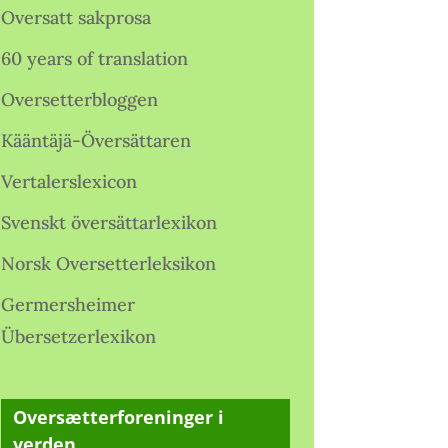
Oversatt sakprosa
60 years of translation
Oversetterbloggen
Kääntäjä-Översättaren
Vertalerslexicon
Svenskt översättarlexikon
Norsk Oversetterleksikon
Germersheimer
Übersetzerlexikon
Oversætterforeninger i
verden