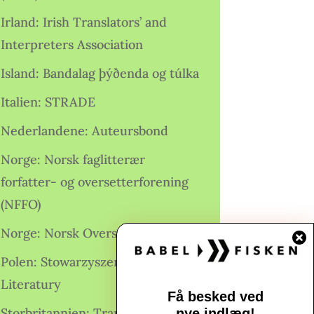
Irland: Irish Translators’ and
Interpreters Association
Island: Bandalag þýðenda og túlka
Italien: STRADE
Nederlandene: Auteursbond
Norge: Norsk faglitterær
forfatter- og oversetterforening
(NFFO)
Norge: Norsk Oversetterforening
Polen: Stowarzyszenie Tłumaczy
Literatury
Få besked ved
Storbritannien: Translators
nye indlæg!