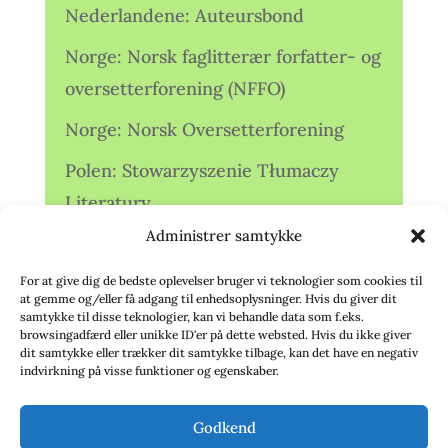
Nederlandene: Auteursbond
Norge: Norsk faglitterær forfatter- og
oversetterforening (NFFO)
Norge: Norsk Oversetterforening
Polen: Stowarzyszenie Tłumaczy
Literatury
Administrer samtykke
Storbritannien: Translators
Association (TA)
For at give dig de bedste oplevelser bruger vi teknologier som cookies til
at gemme og/eller få adgang til enhedsoplysninger. Hvis du giver dit
Sverige: Översättarsektionen (Ö.)
samtykke til disse teknologier, kan vi behandle data som f.eks.
browsingadfærd eller unikke ID'er på dette websted. Hvis du ikke giver
dit samtykke eller trækker dit samtykke tilbage, kan det have en negativ
Sverige: Översättarcentrum (ÖC)
indvirkning på visse funktioner og egenskaber.
Tyskland: Verbands
Godkend
deutschsprachiger Übersetzer (VdÜ)