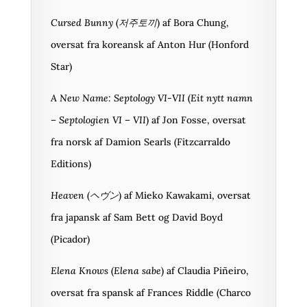
Cursed Bunny
(
저주토끼
) af Bora Chung,
oversat fra koreansk af Anton Hur (Honford
Star)
A New Name: Septology VI-VII
(
Eit nytt namn
– Septologien VI – VII
) af Jon Fosse, oversat
fra norsk af Damion Searls (Fitzcarraldo
Editions)
Heaven
(
ヘヴン
) af Mieko Kawakami, oversat
fra japansk af Sam Bett og David Boyd
(Picador)
Elena Knows
(
Elena sabe
) af Claudia Piñeiro,
oversat fra spansk af Frances Riddle (Charco