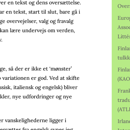
er en tekst og dens oversættelse.
Over
 en tekst, start til slut, bare gå i
Euro
e overvejelser, valg og fravalg
Asso
n kan lære undervejs om verden,
Litté
v.
Finl
tulkk
ge, så der er ikke et ‘mønster’
Finl
 variationen er god. Ved at skifte
(KAO
sisk, italiensk og engelsk) bliver
Frank
kler, nye udfordringer og nye
tradu
(ATL
er vanskelighederne ligger i
Irlan
ersætter fra engelsk synes jeg