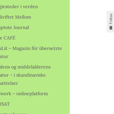
giesteder i verden
Follow
skriftet Mellom
ptote Journal
e CAFÉ
aLit – Magazin für übersetzte
atur
idens og middelalderens
ratur – i skandinaviske
sættelser
lwerk – onlineplatform
RSAT