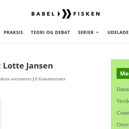
PRAKSIS
TEORI OG DEBAT
SERIER
UDELADE
 Lotte Jansen
Me
dens oversætter
|
0 Kommentarer
Dans
Verd
Coun
Over