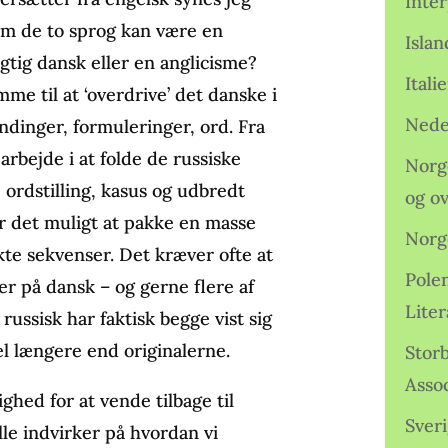
Inter
em de to sprog kan være en
Isla
gtig dansk eller en anglicisme?
Ital
e til at ‘overdrive’ det danske i
Nede
ndinger, formuleringer, ord. Fra
 arbejde i at folde de russiske
Norge
 ordstilling, kasus og udbredt
og o
ør det muligt at pakke en masse
Norg
te sekvenser. Det kræver ofte at
Pole
er på dansk – og gerne flere af
Lite
russisk har faktisk begge vist sig
el længere end originalerne.
Storb
Assoc
hed for at vende tilbage til
Sveri
le indvirker på hvordan vi