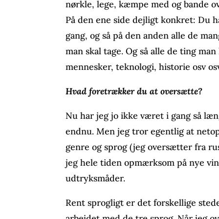
nørkle, lege, kæmpe med og bande ov
På den ene side dejligt konkret: Du har
gang, og så på den anden alle de mang
man skal tage. Og så alle de ting ma
mennesker, teknologi, historie osv os
Hvad foretrækker du at oversætte?
Nu har jeg jo ikke været i gang så læn
endnu. Men jeg tror egentlig at netop
genre og sprog (jeg oversætter fra rus
jeg hele tiden opmærksom på nye vin
udtryksmåder.
Rent sprogligt er det forskellige sted
arbejdet med de tre sprog. Når jeg ov