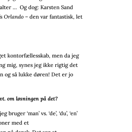
halter … Og dog: Karsten Sand
fs
Orlando
– den var fantastisk, let
et kontorfællesskab, men da jeg
ng mig, synes jeg ikke rigtig det
n og så lukke døren! Det er jo
vt. om løsningen på det?
g bruger ‘man’ vs. ‘de’, ‘du’, ‘en’
ioner med et