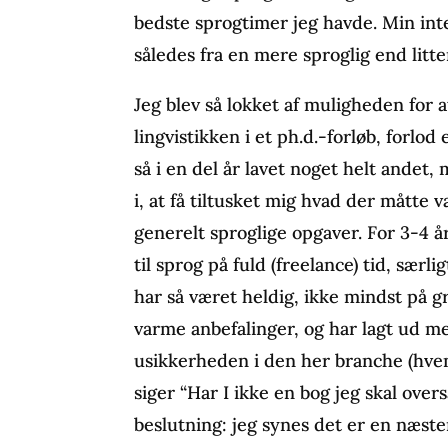
bedste sprogtimer jeg havde. Min in
således fra en mere sproglig end litt
Jeg blev så lokket af muligheden for 
lingvistikken i et ph.d.-forløb, forlo
så i en del år lavet noget helt andet, 
i, at få tiltusket mig hvad der måtte
generelt sproglige opgaver. For 3-4 år
til sprog på fuld (freelance) tid, særl
har så været heldig, ikke mindst på 
varme anbefalinger, og har lagt ud me
usikkerheden i den her branche (hvem
siger “Har I ikke en bog jeg skal overs
beslutning: jeg synes det er en næsten