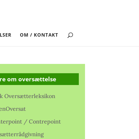
LSER
OM / KONTAKT
re om oversættelse
k Oversætterleksikon
enOversat
terpoint / Contrepoint
sætterrådgivning