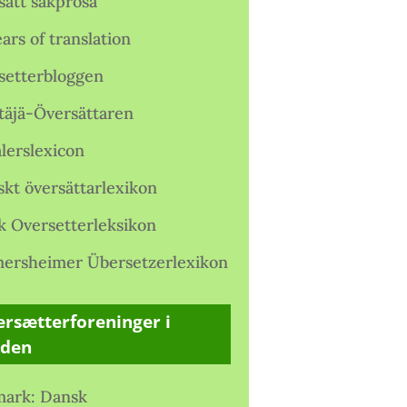
satt sakprosa
ars of translation
setterbloggen
täjä-Översättaren
lerslexicon
skt översättarlexikon
k Oversetterleksikon
ersheimer Übersetzerlexikon
rsætterforeninger i
rden
ark: Dansk