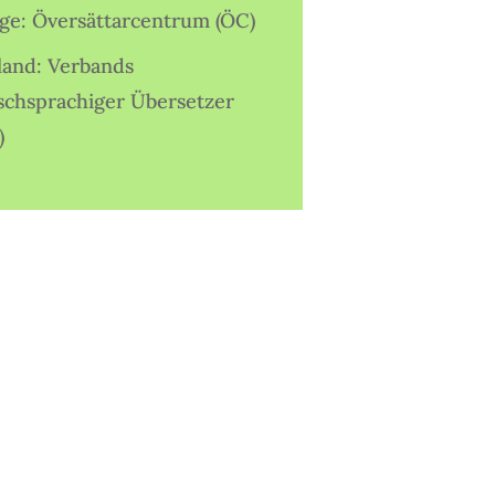
ige: Översättarcentrum (ÖC)
land: Verbands
schsprachiger Übersetzer
)