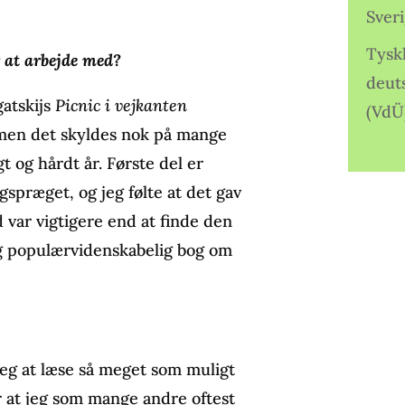
Sver
Tysk
r at arbejde med?
deut
gatskijs
Picnic i vejkanten
(VdÜ
 men det skyldes nok på mange
 og hårdt år. Første del er
præget, og jeg følte at det gav
d var vigtigere end at finde den
ang populærvidenskabelig bog om
 jeg at læse så meget som muligt
or at jeg som mange andre oftest