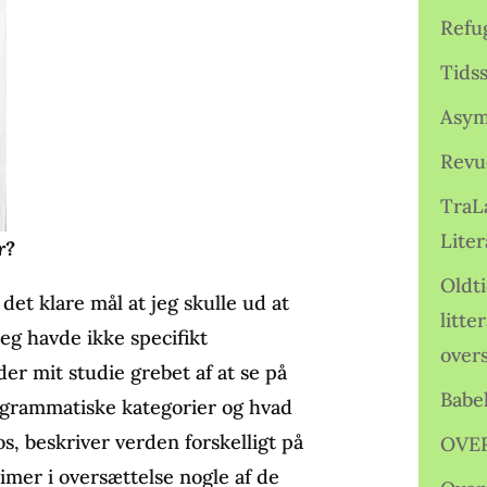
Refu
Tids
Asym
Revu
TraL
Liter
r?
Oldt
det klare mål at jeg skulle ud at
litte
Jeg havde ikke specifikt
over
er mit studie grebet af at se på
Babe
e grammatiske kategorier og hvad
s, beskriver verden forskelligt på
OVE
timer i oversættelse nogle af de