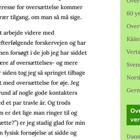
Over
teresse for oversættelse kommer
60 ye
erær tilgang, om man så må sige.
Over
at arbejde videre med
Kään
d efterfølgende forskervejen og har
Verta
men forsøgt i de job jeg har siddet
 være af oversættelses- og mere
Sven
 siden tog jeg så springet tilbage
Nors
igt med oversættelse for øje. Jeg
Germ
grund af nogle gode kontakters
d et par travle år. Og trods
Ove
 er det lige man ringer til og
ve
ætte?”) er jeg stadig glad for min
 fysisk fornøjelse at sidde og
Danm