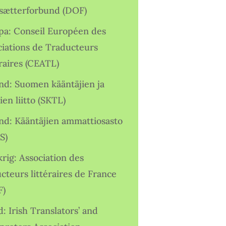
sætterforbund (DOF)
pa: Conseil Européen des
ciations de Traducteurs
raires (CEATL)
and: Suomen kääntäjien ja
ien liitto (SKTL)
and: Kääntäjien ammattiosasto
S)
rig: Association des
cteurs littéraires de France
F)
d: Irish Translators’ and