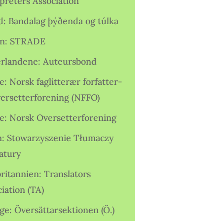
preters Association
nd: Bandalag þýðenda og túlka
ien: STRADE
rlandene: Auteursbond
: Norsk faglitterær forfatter-
versetterforening (NFFO)
e: Norsk Oversetterforening
n: Stowarzyszenie Tłumaczy
ratury
ritannien: Translators
iation (TA)
ge: Översättarsektionen (Ö.)