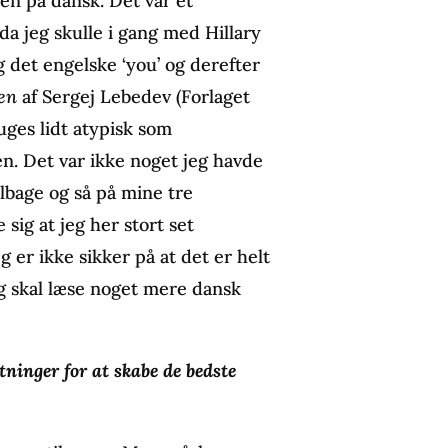
n på dansk. Det var et
da jeg skulle i gang med Hillary
g det engelske ‘you’ og derefter
en
af Sergej Lebedev (Forlaget
ruges lidt atypisk som
. Det var ikke noget jeg havde
tilbage og så på mine tre
 sig at jeg her stort set
 er ikke sikker på at det er helt
g skal læse noget mere dansk
ninger for at skabe de bedste