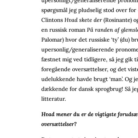
upersonligt/generaliserende pronome
spørgsmål jeg pludselig stod over for 
Clintons
Hvad skete der
(Rosinante) o
en russisk roman
På randen af glemsl
Palomar) hvor det russiske ‘ty’ (du) b
upersonlig/generaliserende pronomen
fæstnet mig ved tidligere, så jeg gik 
foregående oversættelser, og det viste
udelukkende havde brugt ‘man’. Og jeg
dækkende for dansk sprogbrug! Så je
litteratur.
Hvad mener du er de vigtigste forudsæt
oversættelser?