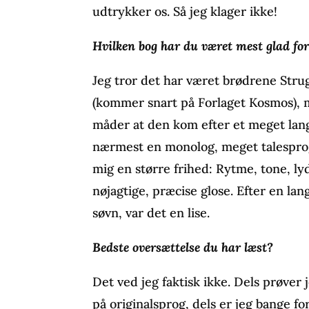
udtrykker os. Så jeg klager ikke!
Hvilken bog har du været mest glad fo
Jeg tror det har været brødrene Stru
(kommer snart på Forlaget Kosmos),
måder at den kom efter et meget langt
nærmest en monolog, meget talesprogs
mig en større frihed: Rytme, tone, ly
nøjagtige, præcise glose. Efter en l
søvn, var det en lise.
Bedste oversættelse du har læst?
Det ved jeg faktisk ikke. Dels prøver
på originalsprog, dels er jeg bange f