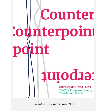
Forsiden af
Counterpoint
No.1